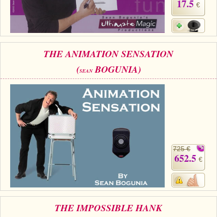
17.5
€
THE ANIMATION SENSATION
(
BOGUNIA)
SEAN
725 €
652.5
€
THE IMPOSSIBLE HANK