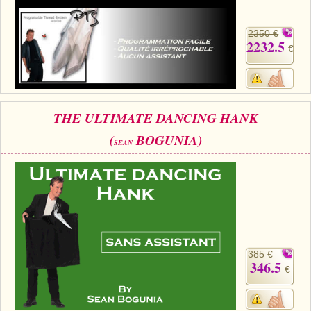
2350 €
2232.5
€
THE ULTIMATE DANCING HANK
(
BOGUNIA)
SEAN
385 €
346.5
€