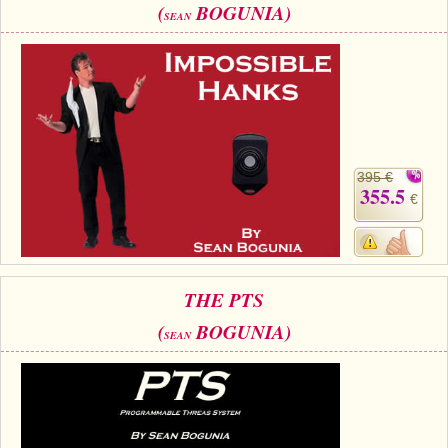
(
BOGUNIA)
SEAN
395 €
355.5
€
THE PTS
(
BOGUNIA)
SEAN