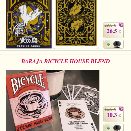
29.5 €
26.5
€
BARAJA BICYCLE HOUSE BLEND
11.5 €
10.3
€