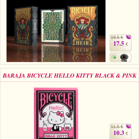
19.5 €
17.5
€
BARAJA BICYCLE HELLO KITTY BLACK & PINK
11.5 €
10.3
€