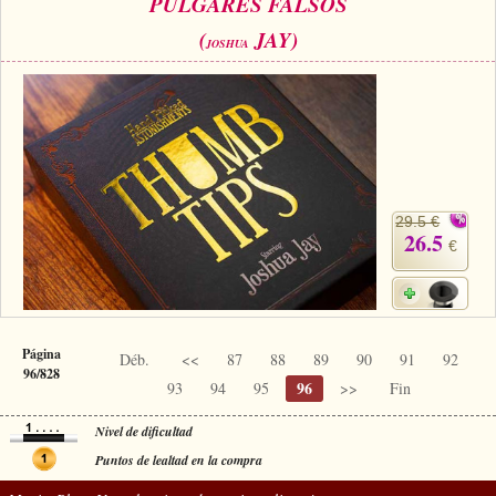
PULGARES FALSOS
(
JAY)
JOSHUA
29.5 €
26.5
€
Página
Déb.
<<
87
88
89
90
91
92
96/828
96
93
94
95
>>
Fin
Nivel de dificultad
Puntos de lealtad en la compra