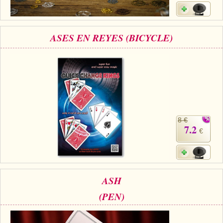
ASES EN REYES (BICYCLE)
8 €
7.2
€
ASH
(PEN)