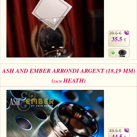
39.5 €
35.5
€
ASH AND EMBER ARRONDI ARGENT (18,19 MM)
(
HEATH)
ZACH
49.5 €
44.5