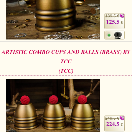
139.5 €
125.5
€
ARTISTIC COMBO CUPS AND BALLS (BRASS) BY
TCC
(TCC)
249.5 €
224.5
€