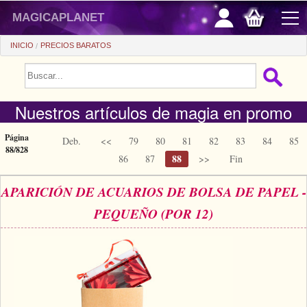
magicaplanet
INICIO
PRECIOS BARATOS
PROMOCIONES
Nuestros artículos de magia en promo
VENTAS FLASH
REGALOS FIDELIDAD
Página
Deb.
<<
79
80
81
82
83
84
85
88/828
88
86
87
>>
Fin
COMPRA ASTUTA
APARICIÓN DE ACUARIOS DE BOLSA DE PAPEL -
+
PRINCIPIANTES
PEQUEÑO (POR 12)
+
Ver todo
PRECIOS BARATOS
Trucos automaticos
+
Ver todo
ACCESORIOS
Accesorios
Magia de cerca
+
Ver todo
MONEDAS/BILLETES
Libros/DVDs
Salon/Escena
Consumibles
Ver todo