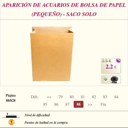
APARICIÓN DE ACUARIOS DE BOLSA DE PAPEL
(PEQUEÑO) - SACO SOLO
2.5 €
2.2
€
Página
Déb.
<<
79
80
81
82
83
84
88/828
88
85
86
87
>>
Fin
Nivel de dificultad
Puntos de lealtad en la compra