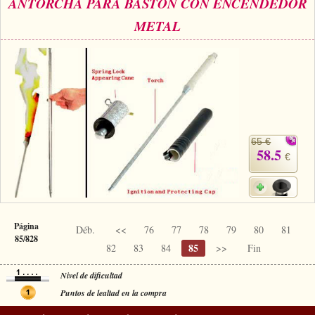
ANTORCHA PARA BASTÓN CON ENCENDEDOR
METAL
65 €
58.5
€
Página
Déb.
<<
76
77
78
79
80
81
85/828
85
82
83
84
>>
Fin
Nivel de dificultad
Puntos de lealtad en la compra