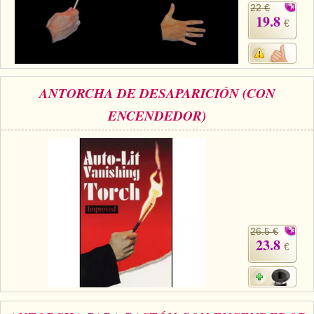
22 €
19.8
€
ANTORCHA DE DESAPARICIÓN (CON
ENCENDEDOR)
26.5 €
23.8
€