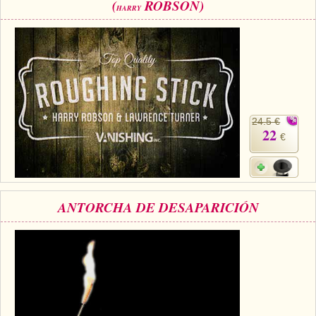
(
ROBSON)
HARRY
24.5 €
22
€
ANTORCHA DE DESAPARICIÓN