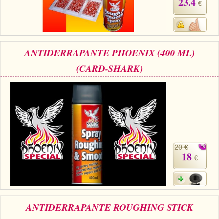
23.4
€
ANTIDERRAPANTE PHOENIX (400 ML)
(CARD-SHARK)
20 €
18
€
ANTIDERRAPANTE ROUGHING STICK