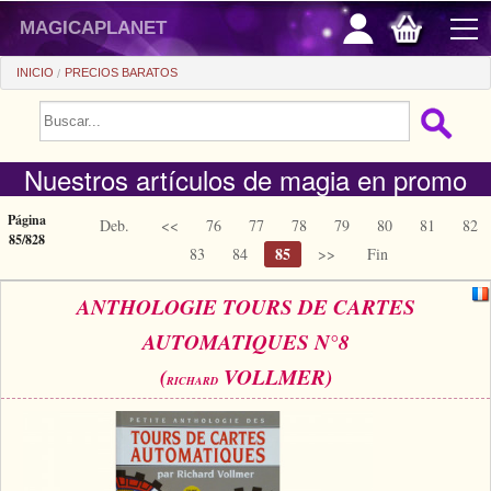
magicaplanet
INICIO
PRECIOS BARATOS
PROMOCIONES
Nuestros artículos de magia en promo
VENTAS FLASH
REGALOS FIDELIDAD
Página
Deb.
<<
76
77
78
79
80
81
82
85/828
85
83
84
>>
Fin
COMPRA ASTUTA
ANTHOLOGIE TOURS DE CARTES
+
PRINCIPIANTES
AUTOMATIQUES N°8
+
Ver todo
PRECIOS BARATOS
(
VOLLMER)
RICHARD
Trucos automaticos
+
Ver todo
ACCESORIOS
Accesorios
Magia de cerca
+
Ver todo
MONEDAS/BILLETES
Libros/DVDs
Salon/Escena
Consumibles
Ver todo