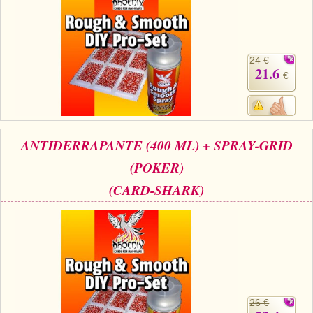
24 €
21.6
€
ANTIDERRAPANTE (400 ML) + SPRAY-GRID
(POKER)
(CARD-SHARK)
26 €