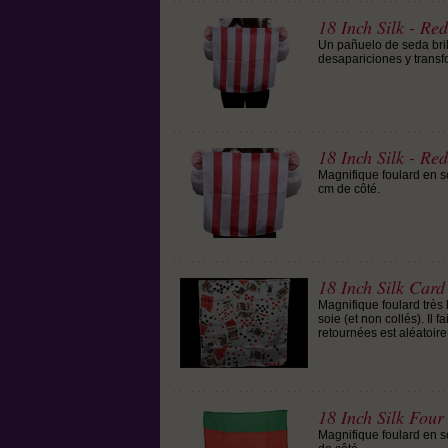
18 Inch Silk - Re
Un pañuelo de seda bril
desapariciones y trans
18 Inch Silk - Re
Magnifique foulard en s
cm de côté.
18 Inch Silk Card
Magnifique foulard très 
soie (et non collés). Il 
retournées est aléatoire
18 Inch Silk Four
Magnifique foulard en so