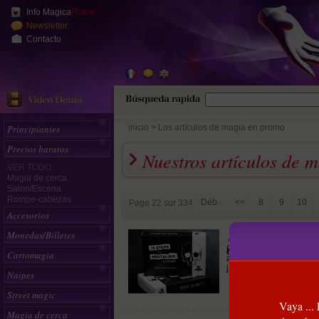
Info Magica
Planet
Newsletter
Contacto
Principiantes
inicio
>
Los artículos de magia en promo
Precios baratos
Nuestros artículos de 
VER TODO
Magia de cerca
Salon/Escena
Rompe-cabezas
Déb.
<<
8
9
10
Page 22 sur 334
Accesorios
13 Steps To Menta
Monedas/Billetes
Cette édition spéciale 
Corinda)
Cartomagia
apprendre et à pratiquer 
jamais existé et un mus
Naipes
Street magic
Vaya ...
Magia de cerca