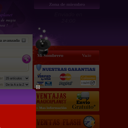
planet
Enviado en
 de magia
24:00
nea !
Vacío
er
en
109.5 €
98.5
€