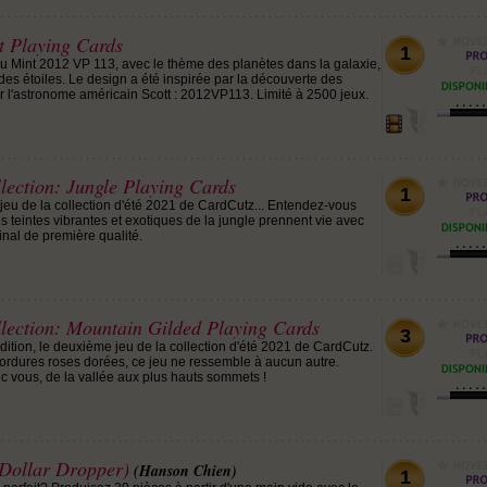
 Playing Cards
1
eu Mint 2012 VP 113, avec le thème des planètes dans la galaxie,
des étoiles. Le design a été inspirée par la découverte des
r l'astronome américain Scott : 2012VP113. Limité à 2500 jeux.
ection: Jungle Playing Cards
1
 jeu de la collection d'été 2021 de CardCutz... Entendez-vous
es teintes vibrantes et exotiques de la jungle prennent vie avec
inal de première qualité.
ection: Mountain Gilded Playing Cards
3
dition, le deuxième jeu de la collection d'été 2021 de CardCutz.
ordures roses dorées, ce jeu ne ressemble à aucun autre.
c vous, de la vallée aux plus hauts sommets !
Dollar Dropper)
(Hanson Chien)
1