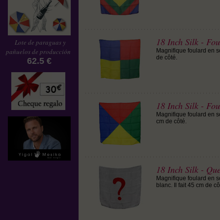
18 Inch Silk - Fo
Lote de paraguas y
pañuelos de producción
Magnifique foulard en so
de côté.
62.5 €
18 Inch Silk - Fo
Magnifique foulard en so
cm de côté.
18 Inch Silk - Qu
Magnifique foulard en s
blanc. Il fait 45 cm de cô