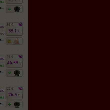
39 €
35.1
€
49 €
46.55
€
85 €
76.5
€