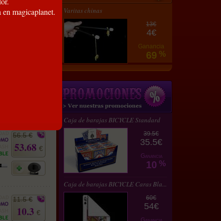
or.
95 €
Varitas chinas
a en magicaplanet.
85.5
€
13€
4€
Ganancia
69
%
40 €
36
€
Caja de barajas BICYCLE Standard
39.5€
56.5 €
35.5€
53.68
€
Ganancia
10
%
Caja de barajas BICYCLE Caras Bla...
60€
11.5 €
54€
10.3
€
Ganancia