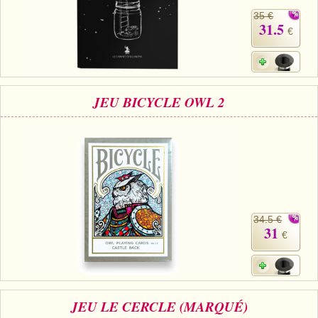
35 €
31.5
€
JEU BICYCLE OWL 2
34.5 €
31
€
JEU LE CERCLE (MARQUÉ)