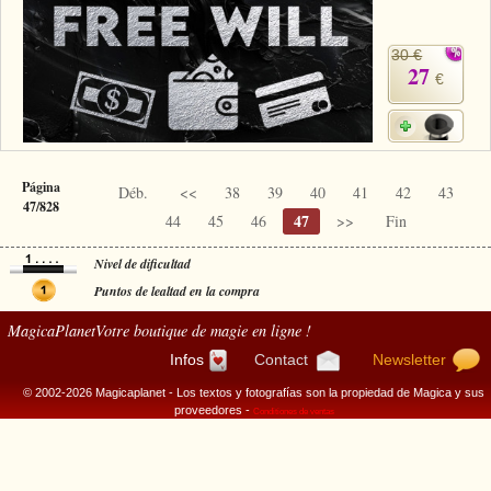
30 €
27
€
Página
Déb.
<<
38
39
40
41
42
43
47/828
47
44
45
46
>>
Fin
Nivel de dificultad
Puntos de lealtad en la compra
MagicaPlanet
Votre boutique de magie en ligne !
Infos
Contact
Newsletter
© 2002-2026 Magicaplanet - Los textos y fotografías son la propiedad de Magica y sus
proveedores -
Conditiones de ventas