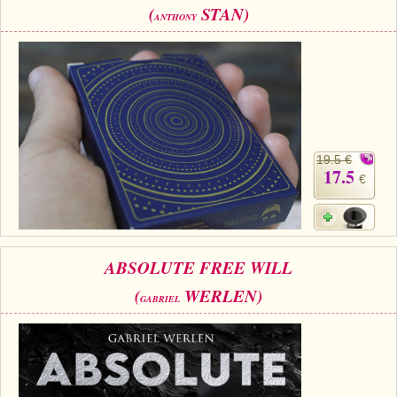
(
STAN)
ANTHONY
19.5 €
17.5
€
ABSOLUTE FREE WILL
(
WERLEN)
GABRIEL