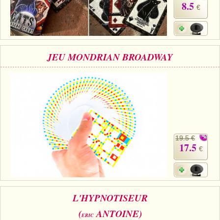
8.5
€
JEU MONDRIAN BROADWAY
19.5 €
17.5
€
L'HYPNOTISEUR
(
ANTOINE)
ERIC