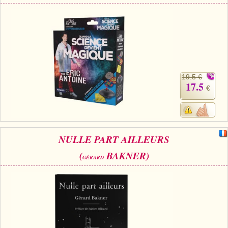
19.5 €
17.5
€
NULLE PART AILLEURS
(
BAKNER)
GÉRARD