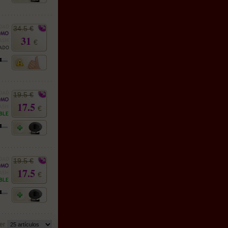
34.5 €
31
€
19.5 €
17.5
€
19.5 €
17.5
€
er