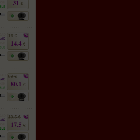
31
€
16 €
14.4
€
89 €
80.1
€
19.5 €
17.5
€