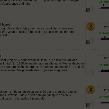
pearing Glass tourne autour d'un gimmick ingénieux intégré
 d'apparence ordinaire.
 Mayar)
2
 pour utiliser des objets normaux et quotidiens dans son
t très visuels, faciles à réaliser et ils suscitent de grandes
 réel.
)
ent le signe ∞ pour exprimer l'infini, qui est dérivé du latin
"sans limite". En 1858, le mathématicien allemand Mobius découvre
de papier réalisée en tordant un morceau de papier à 180° puis
trémités ensemble possède des propriétés magiques.
2
stituent un beau jeu de cartes, créé par le magicien James
mes Howells. Fidèle à son nom qui s'inspire des eaux
uatica sont très faciles à manipuler.