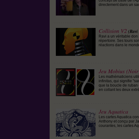
concept de base de l'Ap
directement dans un sac
Collision V2
(Ravi
Ravi a un véritable don
répertoire. Ses tours son
réactions dans le monde
Jeu Mobius (Noir
Les mathématiciens utilis
infinitas, qui signifie 
que la boucle de ruban 
en collant les deux ex
Jeu Aquatica
Les cartes Aquatica con
Anthony et conçu par Ja
courantes, les cartes Aq