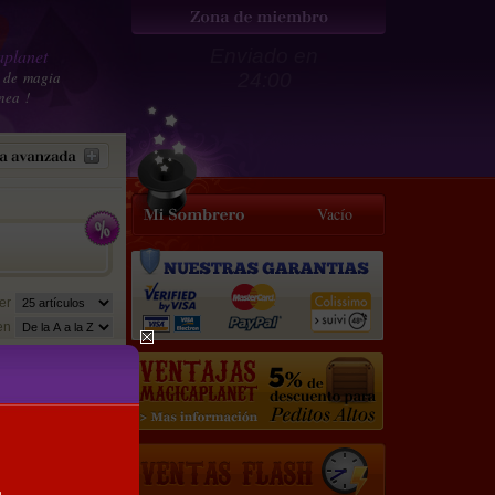
planet
Enviado en
 de magia
24:00
nea !
Vacío
er
en
19.5 €
17.5
€