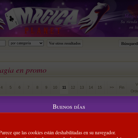
Magica
Su tienda
en li
magia en promo
V
4
5
6
7
8
9
10
11
12
13
14
15
>>
Fin
Ord
1
Buenos días
e Less ! Conçu et imprimé par Oath Playing Cards, Less est
ek du mot "minimal". Avec seulement 3 encres et la version de
ards, ce jeu est un exemple rare de ce que l'on peut appeler le
 !
 Parece que las cookies están deshabilitadas en su navegador.