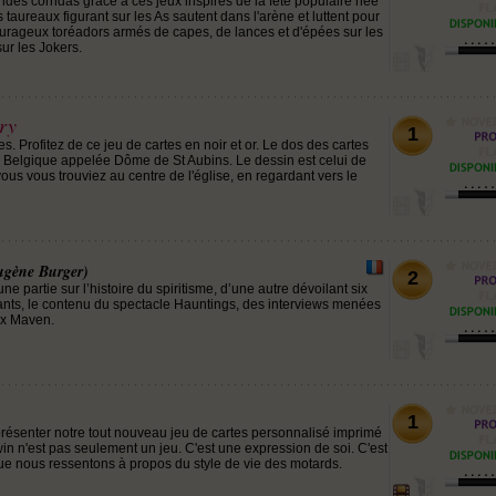
ndes corridas grâce à ces jeux inspirés de la fête populaire née
aureaux figurant sur les As sautent dans l'arène et luttent pour
courageux toréadors armés de capes, de lances et d'épées sur les
sur les Jokers.
ry
1
s. Profitez de ce jeu de cartes en noir et or. Le dos des cartes
n Belgique appelée Dôme de St Aubins. Le dessin est celui de
us vous trouviez au centre de l'église, en regardant vers le
ugène Burger)
2
e partie sur l’histoire du spiritisme, d’une autre dévoilant six
igants, le contenu du spectacle Hauntings, des interviews menées
ax Maven.
1
résenter notre tout nouveau jeu de cartes personnalisé imprimé
n n'est pas seulement un jeu. C'est une expression de soi. C'est
e nous ressentons à propos du style de vie des motards.