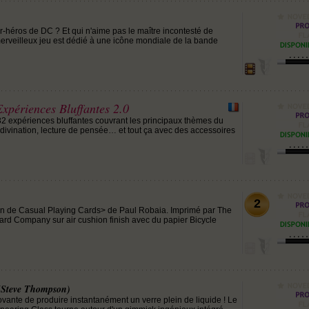
r-héros de DC ? Et qui n'aime pas le maître incontesté de
erveilleux jeu est dédié à une icône mondiale de la bande
xpériences Bluffantes 2.0
 32 expériences bluffantes couvrant les principaux thèmes du
 divination, lecture de pensée… et tout ça avec des accessoires
2
ion de Casual Playing Cards> de Paul Robaia. Imprimé par The
ard Company sur air cushion finish avec du papier Bicycle
(Steve Thompson)
vante de produire instantanément un verre plein de liquide ! Le