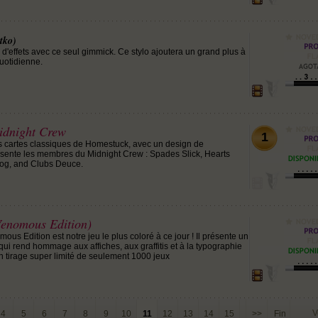
itko)
d'effets avec ce seul gimmick. Ce stylo ajoutera un grand plus à
uotidienne.
idnight Crew
1
s cartes classiques de Homestuck, avec un design de
ésente les membres du Midnight Crew : Spades Slick, Hearts
og, and Clubs Deuce.
enomous Edition)
s Edition est notre jeu le plus coloré à ce jour ! Il présente un
qui rend hommage aux affiches, aux graffitis et à la typographie
 tirage super limité de seulement 1000 jeux
V
4
5
6
7
8
9
10
11
12
13
14
15
>>
Fin