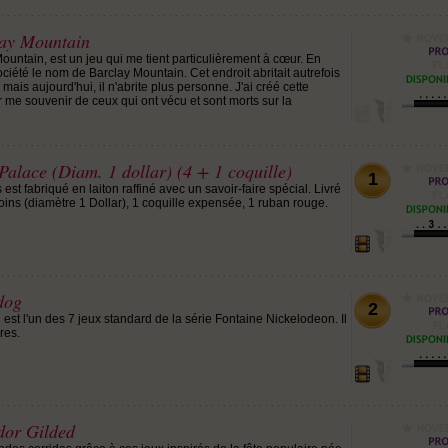
lay Mountain
ountain, est un jeu qui me tient particulièrement à cœur. En
ciété le nom de Barclay Mountain. Cet endroit abritait autrefois
mais aujourd'hui, il n'abrite plus personne. J'ai créé cette
r me souvenir de ceux qui ont vécu et sont morts sur la
Palace (Diam. 1 dollar) (4 + 1 coquille)
1
st fabriqué en laiton raffiné avec un savoir-faire spécial. Livré
ins (diamètre 1 Dollar), 1 coquille expensée, 1 ruban rouge.
dog
2
est l'un des 7 jeux standard de la série Fontaine Nickelodeon. Il
res.
dor Gilded