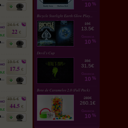
10
%
Bicycle Starlight Earth Glow Play...
15€
24.5 €
13.5€
22
€
Ganancia
10
%
Devil's Cup
35€
19.5 €
31.5€
17.5
€
Ganancia
10
%
Bote de Caramelos 2.0 (Full Pack)
289€
49.5 €
260.1€
44.5
€
Ganancia
10
%