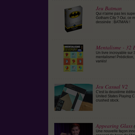
Jeu Batman
Qui n'aime pas les supe
Gotham City ? Oui, ce m
dessinée : BATMAN !
Mentalisme - 32 E
Un livre incroyable sur
mentalisme! Prédiction,
variés!
Jeu Casual V2
C'est la deuxième édit
United States Playing C
crushed stock.
Appearing Glass
Une nouvelle façon inno