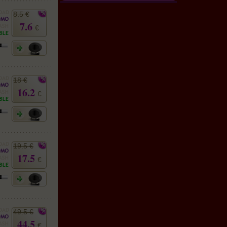
8.5 €
7.6
€
18 €
16.2
€
19.5 €
17.5
€
49.5 €
44.5
€