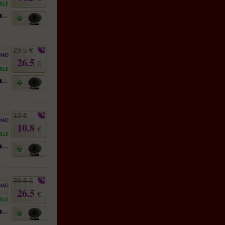
29.5 €
26.5
€
12 €
10.8
€
29.5 €
26.5
€