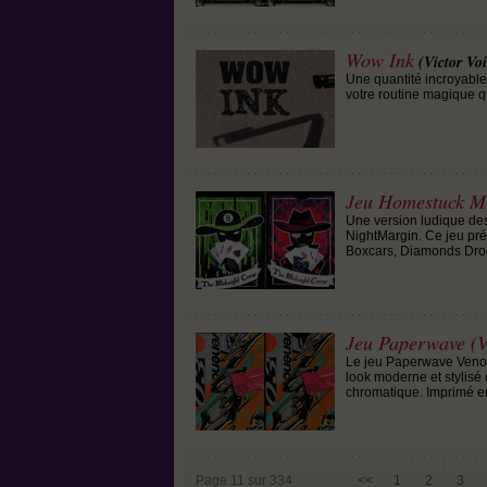
Wow Ink
(Victor Vo
Une quantité incroyable 
votre routine magique q
Jeu Homestuck M
Une version ludique de
NightMargin. Ce jeu pr
Boxcars, Diamonds Dro
Jeu Paperwave (V
Le jeu Paperwave Venomou
look moderne et stylisé 
chromatique. Imprimé en
Page 11 sur 334
<<
1
2
3