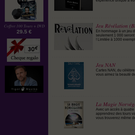
expérience unique à vos
Jeu Révélation (B
Coffret 100 Tours + DVD
29.5 €
En hommage à un jeu de
seulement 1 000 seront
! Limitée à 1000 exempl
Jeu NAN
Cartes NAN, du célèbre 
vous aimez la beauté de
La Magie Norvég
Avec un accès à quatre 
apprendrez des tours var
vous trouverez même des