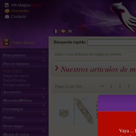
Info Magica
Planet
Newsletter
Contacto
Principiantes
inicio
>
Los artículos de magia en promo
Precios baratos
Nuestros artículos de 
VER TODO
Magia de cerca
Salon/Escena
Rompe-cabezas
<<
1
2
3
Page 11 sur 334
Accesorios
Jeu Less (Doré)
Monedas/Billetes
Oui, vous avez besoin d
Cartomagia
l'interprétation de Lotr
Lotrek des figures stand
Naipes
"minimalisme complexe"
Street magic
Vaya ...
Magia de cerca