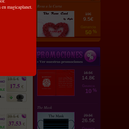
or.
13.5 €
Rosa a la Carta
a en magicaplanet.
12.1
€
19€
9.5€
Ganancia
50
%
29.5 €
26.5
€
16.5€
14.8€
19.5 €
17.5
Ganancia
€
10
%
The Mask
29.5€
39.5 €
26.5€
37.53
€
Ganancia