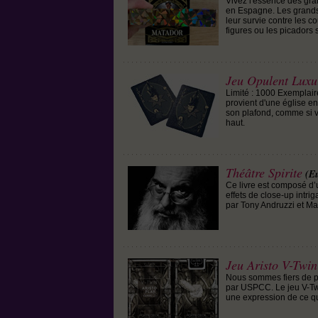
Vivez l'essence des gra
en Espagne. Les grands t
leur survie contre les 
figures ou les picadors 
Jeu Opulent Luxu
Limité : 1000 Exemplaire
provient d'une église e
son plafond, comme si vo
haut.
Théâtre Spirite
(E
Ce livre est composé d’un
effets de close-up intr
par Tony Andruzzi et M
Jeu Aristo V-Twin
Nous sommes fiers de p
par USPCC. Le jeu V-Twi
une expression de ce qu