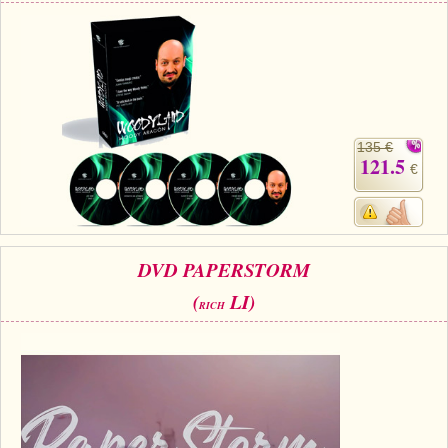
135 €
121.5
€
DVD PAPERSTORM
(
LI)
RICH