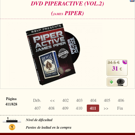
DVD PIPERACTIVE (VOL.2)
(
PIPER)
JAMES
34.5 €
31
€
Página
Déb.
<<
402
403
404
405
406
411/828
411
407
408
409
410
>>
Fin
Nivel de dificultad
Puntos de lealtad en la compra