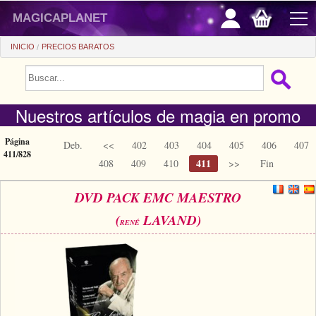
magicaplanet
INICIO
PRECIOS BARATOS
PROMOCIONES
Nuestros artículos de magia en promo
VENTAS FLASH
REGALOS FIDELIDAD
Página
Deb.
<<
402
403
404
405
406
407
411/828
411
408
409
410
>>
Fin
COMPRA ASTUTA
DVD PACK EMC MAESTRO
+
PRINCIPIANTES
(
LAVAND)
RENÉ
+
Ver todo
PRECIOS BARATOS
Trucos automaticos
+
Ver todo
ACCESORIOS
Accesorios
Magia de cerca
+
Ver todo
MONEDAS/BILLETES
Libros/DVDs
Salon/Escena
Consumibles
Ver todo