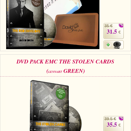
35 €
31.5
€
DVD PACK EMC THE STOLEN CARDS
(
GREEN)
LENNART
39.5 €
35.5
€