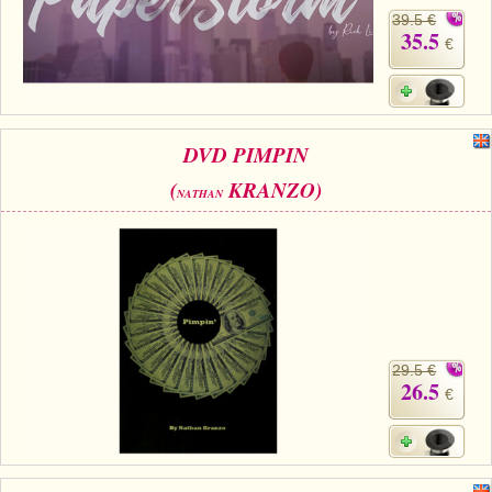
39.5 €
35.5
€
DVD PIMPIN
(
KRANZO)
NATHAN
29.5 €
26.5
€