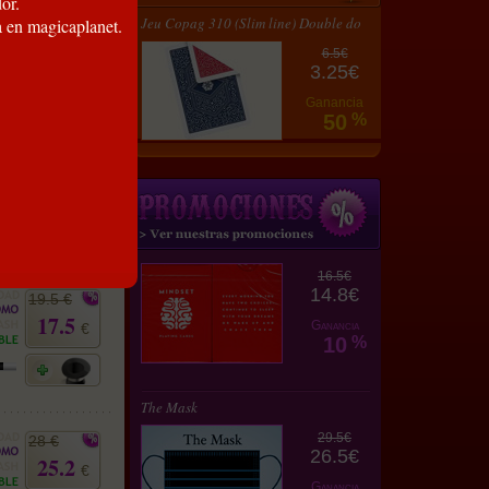
or.
34.5 €
Jeu Copag 310 (Slim line) Double do
a en magicaplanet.
31
€
6.5€
3.25€
Ganancia
50
%
79.5 €
71.5
€
16.5€
14.8€
19.5 €
17.5
Ganancia
€
10
%
The Mask
29.5€
28 €
26.5€
25.2
€
Ganancia