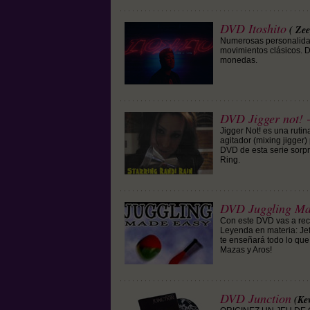
DVD Itoshito
( Zee
Numerosas personalida
movimientos clásicos. De
monedas.
DVD Jigger not! -
Jigger Not! es una ruti
agitador (mixing jigger
DVD de esta serie sorp
Ring.
DVD Juggling Ma
Con este DVD vas a rec
Leyenda en materia: Jef
te enseñará todo lo que
Mazas y Aros!
DVD Junction
(Ke