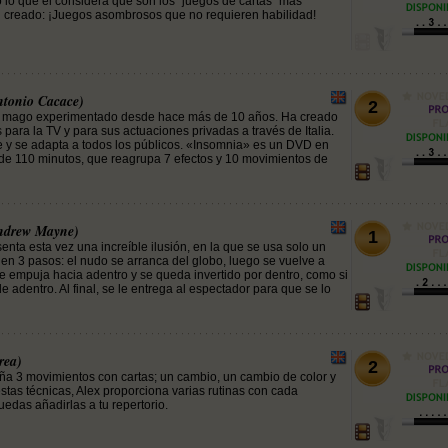
 lo que él considera que son los "juegos de cartas" más
creado: ¡Juegos asombrosos que no requieren habilidad!
ntonio Cacace)
2
mago experimentado desde hace más de 10 años. Ha creado
para la TV y para sus actuaciones privadas a través de Italia.
y se adapta a todos los públicos. «Insomnia» es un DVD en
 de 110 minutos, que reagrupa 7 efectos y 10 movimientos de
ndrew Mayne)
1
ta esta vez una increíble ilusión, en la que se usa solo un
 en 3 pasos: el nudo se arranca del globo, luego se vuelve a
se empuja hacia adentro y se queda invertido por dentro, como si
 adentro. Al final, se le entrega al espectador para que se lo
rea)
2
ña 3 movimientos con cartas; un cambio, un cambio de color y
stas técnicas, Alex proporciona varias rutinas con cada
edas añadirlas a tu repertorio.