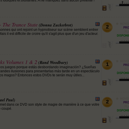
 ludiques et bluffantes. A ne manquez sans aucun prétexte !
 The Trance State
(Donna Zuckerbrot)
2
nnes qui ont rejoint un hypnotiseur sur scène semblent entrer
is il est difficile de croire qu'il s'agit plus que d'un jeu d'acteur.
ks Volumes 1 & 2
(Rand Woodbury)
1
pios juegos porque estás desbordando imaginación? ¿Sueñas
randes ilusiones para presentarlas más tarde en un espectáculo
tros magos? Entonces estos DVDs te serán muy útiles...
ael Paul)
2
smet dans ce DVD son style de magie de manière à ce que votre
le coupé.