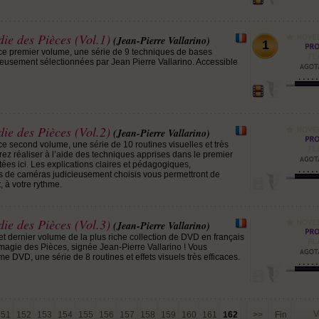
ie des Pièces (Vol.1)
(Jean-Pierre Vallarino)
1
ce premier volume, une série de 9 techniques de bases
eusement sélectionnées par Jean Pierre Vallarino. Accessible
ie des Pièces (Vol.2)
(Jean-Pierre Vallarino)
e second volume, une série de 10 routines visuelles et très
rez réaliser à l’aide des techniques apprises dans le premier
ées ici. Les explications claires et pédagogiques,
de caméras judicieusement choisis vous permettront de
, à votre rythme.
ie des Pièces (Vol.3)
(Jean-Pierre Vallarino)
et dernier volume de la plus riche collection de DVD en français
magie des Pièces, signée Jean-Pierre Vallarino ! Vous
 DVD, une série de 8 routines et effets visuels très efficaces.
V
151
152
153
154
155
156
157
158
159
160
161
162
>>
Fin