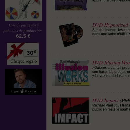
apprendra des méthodes
DVD Hypnotized -
Lote de paraguas y
pañuelos de producción
Sur commande, les perso
dans une autre réalité. Ma
62.5 €
DVD Illusion Wor
¿Quieres crear tus pro
con hacer tus propias g
y tal vez venderlas a o
DVD Impact
(Mich
Michael Paul vous tran
public en reste le souff