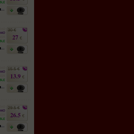
30 €
27
€
15.5 €
13.9
€
29.5 €
26.5
€