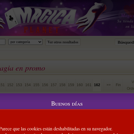
Magica
Su tienda
en li
magia en promo
V
151
152
153
154
155
156
157
158
159
160
161
162
>>
Fin
Ord
ium Blend (Vol.2)
(Dan Harlan)
3
Buenos días
es tierras de las montañas de Sierra Nevada (cerca del lago
lega una de las colecciones más preciadas de América en Magia
.
 Parece que las cookies están deshabilitadas en su navegador.