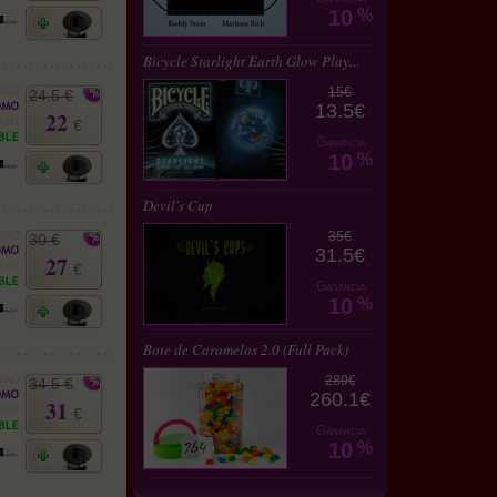
10
%
Bicycle Starlight Earth Glow Play...
15€
24.5 €
13.5€
22
€
Ganancia
10
%
Devil's Cup
35€
30 €
31.5€
27
€
Ganancia
10
%
Bote de Caramelos 2.0 (Full Pack)
289€
34.5 €
260.1€
31
€
Ganancia
10
%