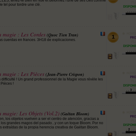
ÉS, tenez-le bien en vue et déformez l'une de ses clés comme
de tel pour tordre une clé.
a magie : Les Cordes
(Quoc Tien Tran)
1
as cuerdas en frances. 3H18 de explicaciones.
a magie : Les Pièces
(Jean-Pierre Crispon)
difficulté ! Un grand professionnel de la Magie vous révèle les
 Pièces !
 magie: Les Objets (Vol.2)
(Gaêtan Bloom)
, los objetos vuelven a ser el centro de atención, gracias a
n los grandes magos del pasado...y con un toque Bloom. Por no
s extraídas de la propia herencia creativa de Gaëtan Bloom.