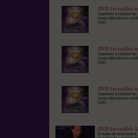
DVD Incredible ma
Apprenez à réaliser les 
soyez débutant ou confi
DVD.
DVD Incredible ma
Apprenez à réaliser les 
soyez débutant ou confi
DVD.
DVD Incredible ma
Apprenez à réaliser les 
soyez débutant ou confi
DVD.
DVD Incredible Se
El autor de best-seller