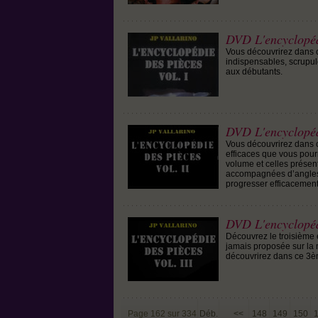
DVD L'encyclopéd
Vous découvrirez dans 
indispensables, scrupul
aux débutants.
DVD L'encyclopéd
Vous découvrirez dans c
efficaces que vous pour
volume et celles présent
accompagnées d’angles 
progresser efficacement
DVD L'encyclopéd
Découvrez le troisième 
jamais proposée sur la 
découvrirez dans ce 3ème
Page 162 sur 334
Déb.
<<
148
149
150