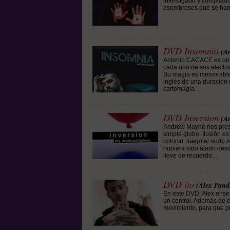
investigado y compilado
asombrosos que se han 
DVD Insomnia
(A
Antonio CACACE es un 
cada uno de sus efectos 
Su magia es memorable 
inglés de una duración
cartomagia.
DVD Inversion
(A
Andrew Mayne nos presen
simple globo. Ilusión es
colocar, luego el nudo 
hubiera sido atado desde
lleve de recuerdo...
DVD ito
(Alex Pand
En este DVD, Alex ense
un control. Además de e
movimiento, para que pu