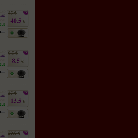
45 €
40.5
€
9.5 €
8.5
€
15 €
13.5
€
29.5 €