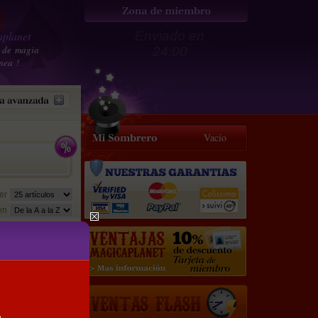
planet
Enviado en
 de magia
24:00
nea !
Vacío
er
en
34.5 €
31
€