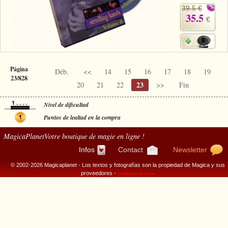
39.5 €
35.5
€
Página
Déb.
<<
14
15
16
17
18
19
23/828
23
20
21
22
>>
Fin
Nivel de dificultad
Puntos de lealtad en la compra
MagicaPlanet
Votre boutique de magie en ligne !
Infos
Contact
Newsletter
© 2002-2026 Magicaplanet - Los textos y fotografías son la propiedad de Magica y sus
proveedores -
Conditiones de ventas