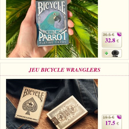
36.5 €
32.8
€
JEU BICYCLE WRANGLERS
19.5 €
17.5
€