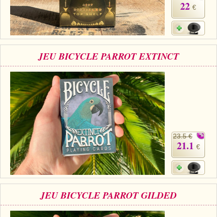
22
€
JEU BICYCLE PARROT EXTINCT
23.5 €
21.1
€
JEU BICYCLE PARROT GILDED