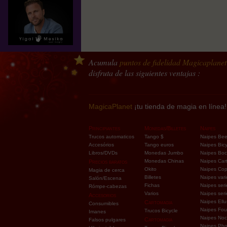
Acumula
puntos de fidelidad
Magicaplanet
disfruta de las siguientes ventajas :
MagicaPlanet
¡tu tienda de magia en línea!
Principiantes
Monedas/Billetes
Naipes
Trucos automaticos
Tango $
Naipes Be
Accesórios
Tango euros
Naipes Bicy
Libros/DVDs
Monedas Jumbo
Naipes Bo
Monedas Chinas
Naipes Car
Precios baratos
Okito
Naipes Co
Magia de cerca
Billetes
Naipes vari
Salón/Escena
Fichas
Naipes seri
Rómpe-cabezas
Varios
Naipes ser
Accesorios
Naipes Ellu
Cartomagia
Consumibles
Naipes Fou
Trucos Bicycle
Imanes
Naipes Noc
Cartomagia
Falsos pulgares
Naipes Pho