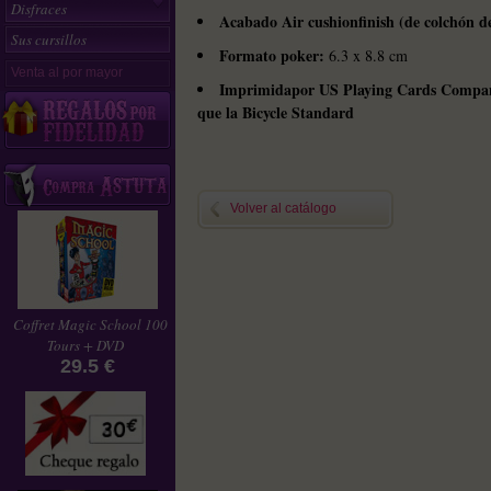
Disfraces
Acabado Air cushionfinish (de colchón de
Sus cursillos
Formato poker:
6.3 x 8.8 cm
Venta al por mayor
Imprimidapor US Playing Cards Compan
que la Bicycle Standard
Volver al catálogo
Coffret Magic School 100
Tours + DVD
29.5 €