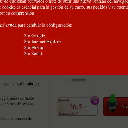
e de que están activados o trate de abrir una nueva ventana del navegad
 cookies es esencial para la gestión de su carro, sus pedidos y su cuent
por su comprensión.
nes ayuda para cambiar la configuración:
Sur Google
Sur Internet Explorer
Sur Firefox
Sur Safari
ue rinde homenaje al
das en un estilo sobrio y
 de diseño con bellos
29.5 €
e simétrico del whisky
26.5
€
Ganancia 10 %
mbolo del proceso de