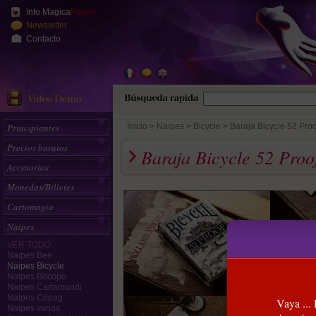
Info Magica
Planet
Newsletter
Contacto
Principiantes
Inicio
>
Naipes
Bicycle
Baraja Bicycle 52 Proo
Precios baratos
Baraja Bicycle 52 Proo
Accesorios
Monedas/Billetes
Cartomagia
Naipes
VER TODO
Naipes Bee
Naipes Bicycle
Naipes Bocopo
Naipes Cartamundi
Naipes Copag
Vaya ...
Naipes varios