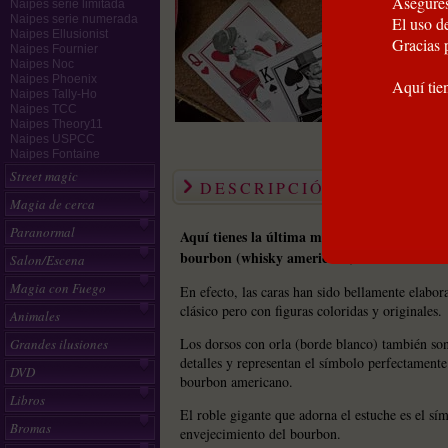
Asegúres
Naipes serie limitada
Naipes serie numerada
El uso de
Naipes Ellusionist
Gracias 
Naipes Fournier
Naipes Noc
Naipes Phoenix
Aquí tie
Naipes Tally-Ho
Naipes TCC
Naipes Theory11
Naipes USPCC
Naipes Fontaine
Street magic
DESCRIPCIÓN
Magia de cerca
Paranormal
Aquí tienes la última maravilla de Bicycle q
bourbon
(whisky
americano).
Salon/Escena
Magia con Fuego
En efecto, las caras han sido bellamente elabora
clásico pero con figuras coloridas y originales.
Animales
Los dorsos con orla (borde blanco) también son
Grandes ilusiones
detalles y representan el símbolo perfectament
DVD
bourbon americano.
Libros
El roble gigante que adorna el estuche es el sí
Bromas
envejecimiento del bourbon.