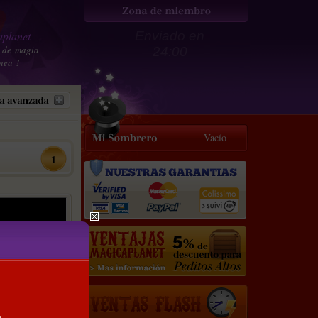
planet
Enviado en
 de magia
24:00
nea !
Vacío
1