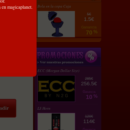
or.
Bola en la copa Caja
a en magicaplanet.
5€
1.5€
Ganancia
70
%
ECC (Morgan Dollar Size)
285€
256.5€
Ganancia
10
%
LS Horn
120€
114€
Ganancia