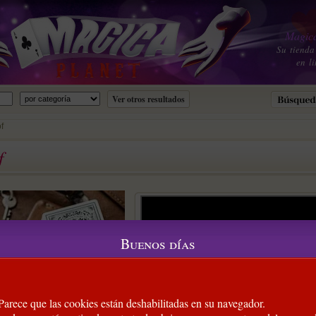
Magica
Su tienda
en li
f
f
Buenos días
 Parece que las cookies están deshabilitadas en su navegador.