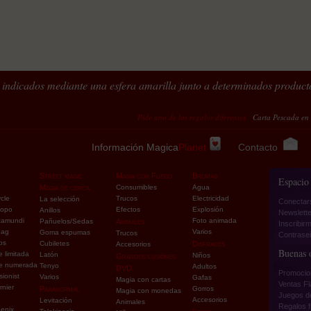
indicados mediante una esfera amarilla junto a determinados product
Pide uno de los regalos diferentes
Carta Pescada en la cuerda
Información Magica
Planet
Contacto
Street magic
Magia con Fuego
Bromas
Espacio
e
Magia de cerca
Consumibles
Agua
cle
Trucos
Electricidad
La selección
Conectar
copo
Efectos
Explosión
Anillos
Newslette
tamundi
Foto animada
Pañuelos/Sedas
Animales
Inscribirm
pag
Varios
Goma espumas
Trucos
Contraseñ
os
Cubiletes
Disfraces
Accesorios
Buenas o
e limitada
Latón
Niños
Grandes ilusiónes
ie numerada
Tenyo
Adultos
DVD
Promocio
sionist
Varios
Gafas
Magia con cartas
Ventas F
rnier
Paranormal
Gorros
Magia con monedas
Juegos d
Accesorios
Levitación
Animales
Regalos f
enix