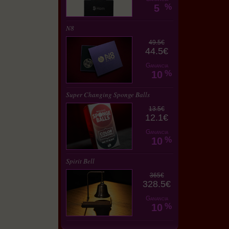
5
%
N8
49.5€
44.5€
Ganancia
10
%
Super Changing Sponge Balls
13.5€
12.1€
Ganancia
10
%
Spirit Bell
365€
328.5€
Ganancia
10
%