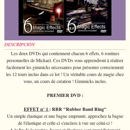
Magia con cartas
+
Ver todo
BROMAS
Bolas/Cargas
Cartas para manipulaccion
Naipes Fournier
Varios
D'lite
Magia con monedas
Magia con cartas
+
Ver todo
Carteras
DISFRACES
Naipe individual
Naipes Noc
Flores
Animales
Magia con monedas
Agua
Malabares
Ver todo
SUS CURSILLOS
Tarot
Naipes Phoenix
Bolsa de cambio
Ninos
Animales
Electricidad
Silvatos
Ninos
Naipes Tally-Ho
Aros chinos
DESCRIPCIÓN
Grandes ilusiones
Ninos
Explosion
Varios
Adultos
Naipes TCC
Libros magicos
Les deux DVDs qui contiennent chacun 6 effets, 6 routines
Salon/Escena
Grandes ilusiones
Foto animada
Gafas
personnelles de Mickael. Ces DVDs vous apprendront à réaliser
Naipes Theory11
Ventriloquia
facilement les gimmicks nécessaires pour présenter correctement
Globos
Salon/Escena
Varios
Gorros
Naipes USPCC
les 12 tours inclus dans ce lot ! Un véritable cours de magie chez
Evasion
Paranormal
Globos
vous, un cours de création ! Gimmicks inclus.
Accesorios
Naipes Fontaine
Muebles de escena
Varios
Paranormal
PREMIER DVD :
Varios
Varios
EFFET n° 1
: RBR "Rubber Band Ring"
Un simple élastique et une bague emprunté, approchez la bague
de l'élastique et celle-ci s'enclave à vue sur celui-ci !
A la fin de la routine, bague et élastique sont immédiatement