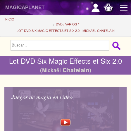
magicaplanet
INICIO
DVD
VARIOS
LOT DVD SIX MAGIC EFFECTS ET SIX 2.0 - MICKAEL CHATELAIN
PROMOCIONES
VENTAS FLASH
Lot DVD Six Magic Effects et Six 2.0
REGALOS FIDELIDAD
(
Chatelain)
Mickaël
COMPRA ASTUTA
+
PRINCIPIANTES
+
Ver todo
PRECIOS BARATOS
Juegos de magia en vídeo
Trucos automaticos
+
Ver todo
ACCESORIOS
Accesorios
Magia de cerca
+
Ver todo
MONEDAS/BILLETES
Libros/DVDs
Salon/Escena
Consumibles
Ver todo