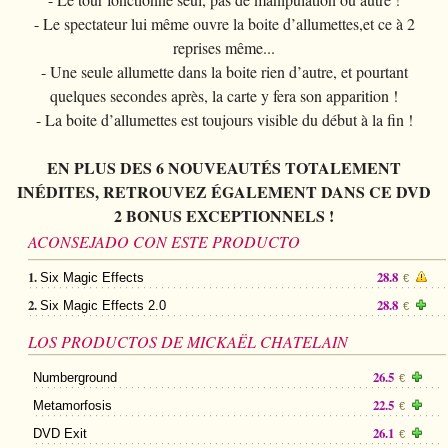
- Le spectateur lui même ouvre la boite d’allumettes,et ce à 2
reprises même...
- Une seule allumette dans la boite rien d’autre, et pourtant
quelques secondes après, la carte y fera son apparition !
- La boite d’allumettes est toujours visible du début à la fin !
EN PLUS DES 6 NOUVEAUTÉS TOTALEMENT
INÉDITES, RETROUVEZ ÉGALEMENT DANS CE DVD
2 BONUS EXCEPTIONNELS !
ACONSEJADO CON ESTE PRODUCTO
1.
28.8
Six Magic Effects
€
2.
28.8
Six Magic Effects 2.0
€
LOS PRODUCTOS DE MICKAËL CHATELAIN
26.5
Numberground
€
22.5
Metamorfosis
€
26.1
DVD Exit
€