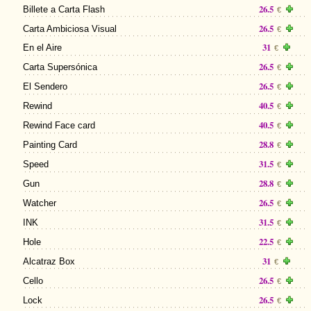
26.5
Billete a Carta Flash
€
26.5
Carta Ambiciosa Visual
€
31
En el Aire
€
26.5
Carta Supersónica
€
26.5
El Sendero
€
40.5
Rewind
€
40.5
Rewind Face card
€
28.8
Painting Card
€
31.5
Speed
€
28.8
Gun
€
26.5
Watcher
€
31.5
INK
€
22.5
Hole
€
31
Alcatraz Box
€
26.5
Cello
€
26.5
Lock
€