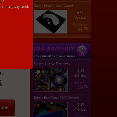
or.
Tapete Principiante (Grande)
a en magicaplanet.
9.5€
3.75€
Ganancia
61
%
Baraja Bicycle Fireworks
16.5€
14.8€
Ganancia
10
%
Tapete Excellence TCC (Jumbo)
49.5€
44.5€
Ganancia