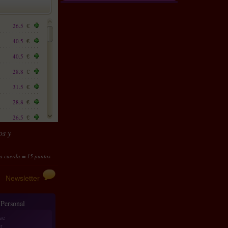
26.5
€
40.5
€
40.5
€
28.8
€
31.5
€
28.8
€
26.5
€
os y
28.8
€
22.5
€
= 15 puntos ; Arenas del desierto Pro : kit completo = 120 puntos
Transforma tus puntos e
22.5
€
Newsletter
31
€
22.5
€
 Personal
28.8
€
se
28.8
€
r