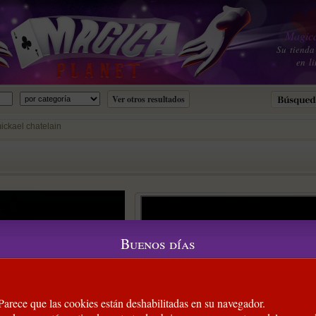
Magica
Su tienda
en li
ickael chatelain
Buenos días
 Parece que las cookies están deshabilitadas en su navegador.