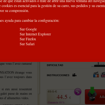
e de que están activados o trate de abrir una nueva ventana del navegad
 cookies es esencial para la gestión de su carro, sus pedidos y su cuent
por su comprensión.
nes ayuda para cambiar la configuración:
Sur Google
Sur Internet Explorer
Sur Firefox
Sur Safari
 que vous l’avez ramassé
 SENSATION étrange vous
ous l’avez toujours dans
si eux aussi ressentent
49.5 €
 galet passe de mains en
44.5
tes d’allumettes vides.
€
Ganancia 10 %