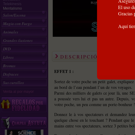
Asegúres
Telekinesis
El uso de
Mentalismo
Gracias 
Salon/Escena
Magia con Fuego
Aquí tie
Animales
Grandes ilusiones
DVD
DESCRIPCIÓN
Libros
Bromas
EFFET 1 :
Disfraces
Sortez de votre poche un petit galet, expliquez
Sus cursillos
au bord de l’eau pendant l’un de vos voyages.
Venta al por mayor
Parmi des milliers de galets ce jour là, une
a poussée vers lui et pas un autre. Depuis, v
votre poche, un peu comme un porte-bonheur !
Donnez le à vos spectateurs et demandez leur 
quelque chose en le touchant ? Pendant que le
mains entre vos spectateurs, sortez 3 petites boî