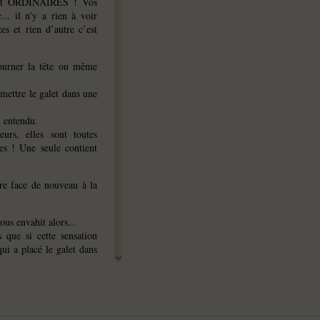
ment ORDINAIRES ! Vos
... il n’y a rien à voir
es et rien d’autre c’est
tourner la tête ou même
mettre le galet dans une
n entendu.
urs, elles sont toutes
res ! Une seule contient
ire face de nouveau à la
us envahit alors...
 que si cette sensation
qui a placé le galet dans
 boîtes !
muter la première boîte