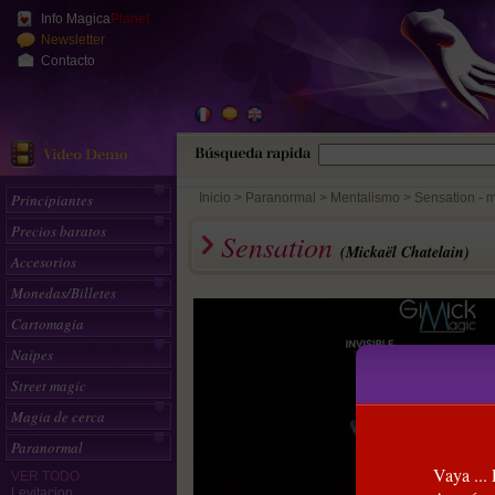
Info Magica
Planet
Newsletter
Contacto
Principiantes
Inicio
>
Paranormal
Mentalismo
Sensation - m
Precios baratos
Sensation
(Mickaël Chatelain)
Accesorios
Monedas/Billetes
Cartomagia
Naipes
Street magic
Magia de cerca
Paranormal
Vaya ...
VER TODO
Levitacion