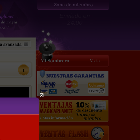
planet
Enviado en
 de magia
24:00
nea !
Vacío
1