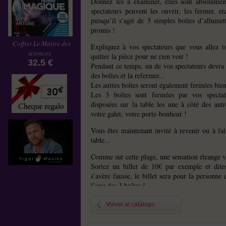
Donnez les à examiner, elles sont absolu
spectateurs peuvent les ouvrir, les fermer, etc
puisqu’il s’agit de 3 simples boîtes d’allumett
promis !
Coffret Le Maitre des
Expliquez à vos spectateurs que vous allez 
sciences
quitter la pièce pour ne rien voir !
32.5 €
Pendant ce temps, un de vos spectateurs devra 
des boîtes et la refermer...
Les autres boîtes seront également fermées bie
Les 3 boîtes sont fermées par vos spectate
disposées sur la table les une à côté des aut
votre galet, votre porte-bonheur !
Vous êtes maintenant invité à revenir ou à fa
table...
Comme sur cette plage, une sensation étrange vo
Sortez un billet de 10€ par exemple et dites
s’avère fausse, le billet sera pour la personne 
l’une des 3 boîtes !
Vos mains sont vides, vous ne touchez pas les
Volver al catálogo
Demandez simplement à vos spectateurs de per
avec la seconde.