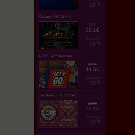
10
%
Silkeny 2.0 (Vernet)
29€
26.1€
Ganancia
10
%
LET'S GO Superman
49.5€
44.5€
Ganancia
10
%
The Beatles deck (Pink)
13.5€
12.1€
Ganancia
10
%