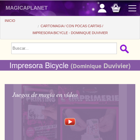
magicaplanet
INICIO
CARTOMAGIA
CON POCAS CARTAS
IMPRESORA BICYCLE - DOMINIQUE DUVIVIER
PROMOCIONES
VENTAS FLASH
Impresora Bicycle
REGALOS FIDELIDAD
(
Duvivier)
Dominique
COMPRA ASTUTA
+
PRINCIPIANTES
Juegos de magia en vídeo
+
Ver todo
PRECIOS BARATOS
Trucos automaticos
+
Ver todo
ACCESORIOS
Accesorios
Magia de cerca
+
Ver todo
MONEDAS/BILLETES
Libros/DVDs
Salon/Escena
Consumibles
Ver todo