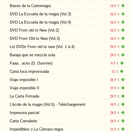
14.5
Bases de la Cartomagia
€
16.5
DVD La Escuela de la magia (Vol.3)
€
16.5
DVD La Escuela de la magia (Vol.4)
€
16.5
DVD From old to New (Vol.2)
€
16.5
DVD From Old to New (Vol.3)
€
59.5
Lot DVDs From old to new (Vol. 1 à 4)
€
28.5
Baraja que se mezcla sola
€
9.5
Faaa...aces (D. Duvivier)
€
12
Carta loca improvisada
€
26.5
Viaje imposible I
€
23.5
Viaje imposible II
€
29.5
La Carta Firmada
€
19.5
L'école de la magie (Vol.5) - Téléchargement
€
28.5
Impresora parcial
€
24.5
Carta Camaleón
€
21.5
Imperdibles o La Cámara negra
€