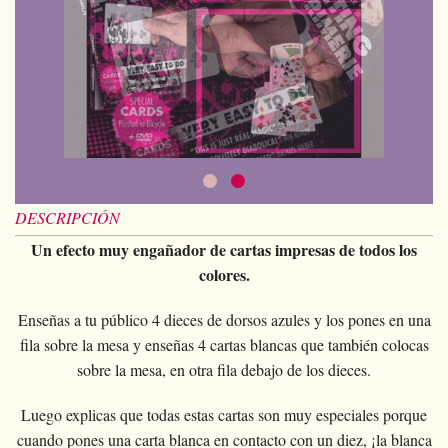
Magia con cartas
+
Ver todo
BROMAS
Bolas/Cargas
Cartas para manipulaccion
Naipes Fournier
Varios
D'lite
Magia con monedas
Magia con cartas
+
Ver todo
Carteras
DISFRACES
Naipe individual
Naipes Noc
Flores
Animales
Magia con monedas
Agua
Malabares
Ver todo
SUS CURSILLOS
Tarot
Naipes Phoenix
Bolsa de cambio
Ninos
Animales
Electricidad
Silvatos
Ninos
Naipes Tally-Ho
Aros chinos
Grandes ilusiones
Ninos
Explosion
Varios
Adultos
Naipes TCC
Libros magicos
Salon/Escena
Grandes ilusiones
Foto animada
Gafas
Naipes Theory11
DESCRIPCIÓN
Ventriloquia
Globos
Salon/Escena
Varios
Gorros
Naipes USPCC
Un efecto muy engañador de cartas impresas de todos los
Evasion
Paranormal
colores.
Globos
Accesorios
Naipes Fontaine
Muebles de escena
Varios
Paranormal
Enseñas a tu público 4 dieces de dorsos azules y los pones en una
Varios
fila sobre la mesa y enseñas 4 cartas blancas que también colocas
Varios
sobre la mesa, en otra fila debajo de los dieces.
Luego explicas que todas estas cartas son muy especiales porque
cuando pones una carta blanca en contacto con un diez, ¡la blanca