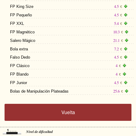
4.5
FP King Size
€
4.5
FP Pequeño
€
5.4
FP XXL
€
10.3
FP Magnético
€
21.1
Salero Mágico
€
7.2
Bola extra
€
4.5
Falso Dedo
€
4
FP Clásico
€
4
FP Blando
€
4.5
FP Junior
€
25.6
Bolas de Manipulación Plateadas
€
Vuelta
Nivel de dificultad