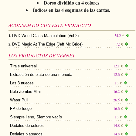
Dorso dividido en 4 colores
Índices en las 4 esquinas de las cartas.
ACONSEJADO CON ESTE PRODUCTO
1.
34.2
DVD World Class Manipulation (Vol.2)
€
2.
72
DVD Magic At The Edge (Jeff Mc Bride)
€
LOS PRODUCTOS DE VERNET
12.1
Tiraje universal
€
12.6
Extracción de plata de una moneda
€
13
Las 3 nueces
€
16.2
Bola Zombie Mini
€
26.5
Water Pull
€
16.6
FP de fuego
€
13
Siempre lleno, Siempre vacío
€
14.8
Dedales de colores
€
14.8
Dedales plateados
€