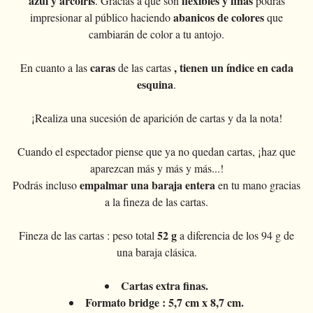
azul y arcoiris
flexibles y finas
. Gracias a que son
podrás
Magia con cartas
+
Ver todo
BROMAS
Bolas/Cargas
Cartas para manipulaccion
Naipes Fournier
abanicos de colores
Varios
impresionar al público haciendo
que
D'lite
Magia con monedas
Magia con cartas
+
Ver todo
Carteras
DISFRACES
cambiarán de color a tu antojo.
Naipe individual
Naipes Noc
Flores
Animales
Magia con monedas
Agua
Malabares
Ver todo
SUS CURSILLOS
Tarot
Naipes Phoenix
caras
, tienen un índice en cada
En cuanto a las
de las cartas
Bolsa de cambio
Ninos
esquina
.
Animales
Electricidad
Silvatos
Ninos
Naipes Tally-Ho
Aros chinos
Grandes ilusiones
Ninos
Explosion
Varios
Adultos
¡Realiza una sucesión de aparición de cartas y da la nota!
Naipes TCC
Libros magicos
Salon/Escena
Grandes ilusiones
Foto animada
Gafas
Naipes Theory11
Cuando el espectador piense que ya no quedan cartas, ¡haz que
Ventriloquia
Globos
Salon/Escena
Varios
aparezcan más y más y más...!
Gorros
Naipes USPCC
Evasion
empalmar una baraja entera
Podrás incluso
en tu mano gracias
Paranormal
Globos
Accesorios
Naipes Fontaine
a la fineza de las cartas.
Muebles de escena
Varios
Paranormal
52 g
Fineza de las cartas : peso total
a diferencia de los 94 g de
Varios
Varios
una baraja clásica.
Cartas extra finas.
Formato bridge : 5,7 cm x 8,7 cm.