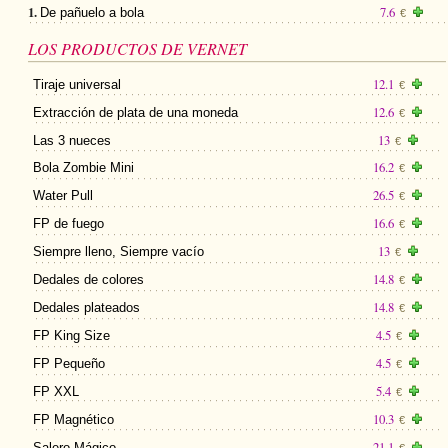
1.
7.6
De pañuelo a bola
€
LOS PRODUCTOS DE VERNET
12.1
Tiraje universal
€
12.6
Extracción de plata de una moneda
€
13
Las 3 nueces
€
16.2
Bola Zombie Mini
€
26.5
Water Pull
€
16.6
FP de fuego
€
13
Siempre lleno, Siempre vacío
€
14.8
Dedales de colores
€
14.8
Dedales plateados
€
4.5
FP King Size
€
4.5
FP Pequeño
€
5.4
FP XXL
€
10.3
FP Magnético
€
21.1
Salero Mágico
€