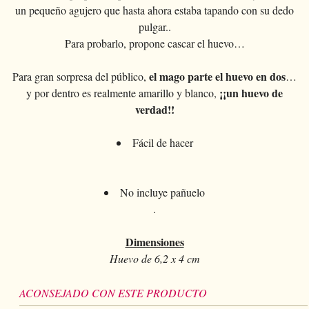
Magia con cartas
+
Ver todo
BROMAS
Bolas/Cargas
un pequeño agujero que hasta ahora estaba tapando con su dedo
Cartas para manipulaccion
Naipes Fournier
Varios
D'lite
pulgar..
Magia con monedas
Magia con cartas
+
Ver todo
Carteras
DISFRACES
Naipe individual
Naipes Noc
Para probarlo, propone cascar el huevo…
Flores
Animales
Magia con monedas
Agua
Malabares
Ver todo
SUS CURSILLOS
Tarot
Naipes Phoenix
Bolsa de cambio
el mago parte el huevo en dos
Para gran sorpresa del público,
…
Ninos
Animales
Electricidad
Silvatos
Ninos
Naipes Tally-Ho
¡¡un huevo de
y por dentro es realmente amarillo y blanco,
Aros chinos
Grandes ilusiones
verdad!!
Ninos
Explosion
Varios
Adultos
Naipes TCC
Libros magicos
Salon/Escena
Grandes ilusiones
Foto animada
Gafas
Fácil de hacer
Naipes Theory11
Ventriloquia
Globos
Salon/Escena
Varios
Gorros
Naipes USPCC
Evasion
Paranormal
Globos
No incluye pañuelo
Accesorios
Naipes Fontaine
Muebles de escena
.
Varios
Paranormal
Varios
Dimensiones
Varios
Huevo de 6,2 x 4 cm
ACONSEJADO CON ESTE PRODUCTO