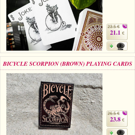
23.5 €
21.1
€
BICYCLE SCORPION (BROWN) PLAYING CARDS
26.5 €
23.8
€