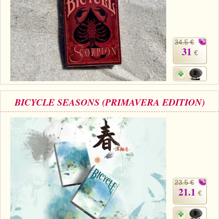
34.5 €
31
€
BICYCLE SEASONS (PRIMAVERA EDITION)
23.5 €
21.1
€