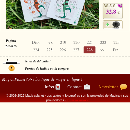
36.5 €
32.8
€
Página
Déb.
<<
219
220
221
222
223
228/828
228
224
225
226
227
>>
Fin
Nivel de dificultad
Puntos de lealtad en la compra
MagicaPlanet
Votre boutique de magie en ligne !
Infos
Contact
Newsletter
© 2002-2026 Magicaplanet - Los textos y fotografías son la propiedad de Magica y sus
proveedores -
Conditiones de ventas