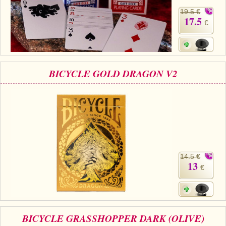
19.5 €
17.5
€
BICYCLE GOLD DRAGON V2
14.5 €
13
€
BICYCLE GRASSHOPPER DARK (OLIVE)