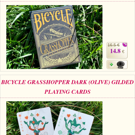
16.5 €
14.8
€
BICYCLE GRASSHOPPER DARK (OLIVE) GILDED
PLAYING CARDS