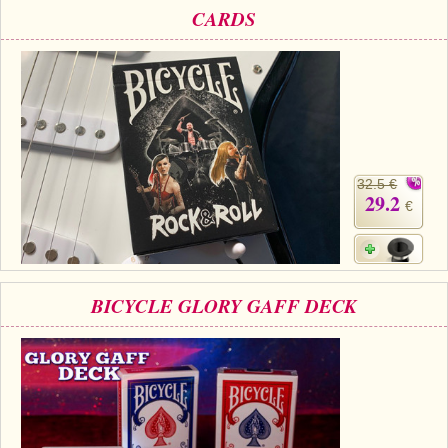
CARDS
32.5 €
29.2
€
BICYCLE GLORY GAFF DECK