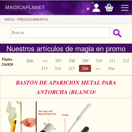
magicaplanet
INICIO
PRECIOS BARATOS
PROMOCIONES
Nuestros artículos de magia en promo
VENTAS FLASH
REGALOS FIDELIDAD
Página
Deb.
<<
207
208
209
210
211
212
216/828
216
213
214
215
>>
Fin
COMPRA ASTUTA
BASTÓN DE APARICIÓN METAL PARA
+
PRINCIPIANTES
ANTORCHA (BLANCO/
+
Ver todo
PRECIOS BARATOS
Trucos automaticos
+
Ver todo
ACCESORIOS
Accesorios
Magia de cerca
+
Ver todo
MONEDAS/BILLETES
Libros/DVDs
Salon/Escena
Consumibles
Ver todo