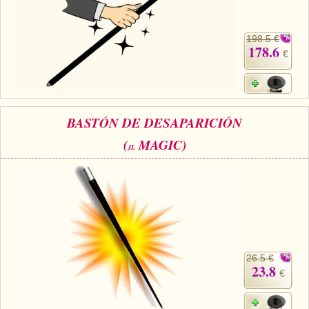
198.5 €
178.6
€
BASTÓN DE DESAPARICIÓN
(
MAGIC)
JL
26.5 €
23.8
€