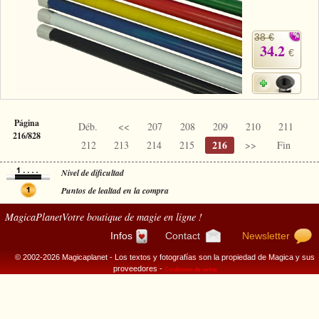
38 €
34.2
€
Página
Déb.
<<
207
208
209
210
211
216/828
216
212
213
214
215
>>
Fin
Nivel de dificultad
Puntos de lealtad en la compra
MagicaPlanet
Votre boutique de magie en ligne !
Infos
Contact
Newsletter
© 2002-2026 Magicaplanet - Los textos y fotografías son la propiedad de Magica y sus
proveedores -
Conditiones de ventas