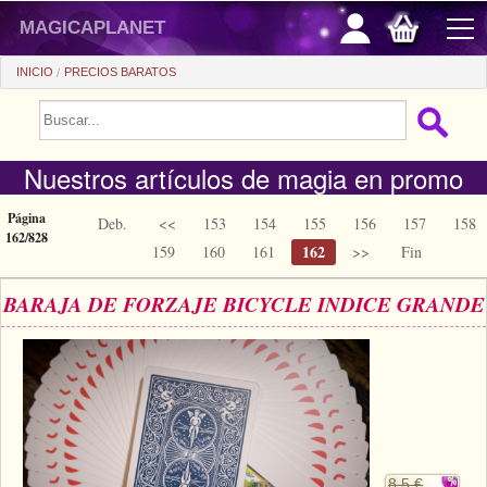
magicaplanet
INICIO
PRECIOS BARATOS
PROMOCIONES
Nuestros artículos de magia en promo
VENTAS FLASH
REGALOS FIDELIDAD
Página
Deb.
<<
153
154
155
156
157
158
162/828
162
159
160
161
>>
Fin
COMPRA ASTUTA
BARAJA DE FORZAJE BICYCLE INDICE GRANDE
+
PRINCIPIANTES
+
Ver todo
PRECIOS BARATOS
Trucos automaticos
+
Ver todo
ACCESORIOS
Accesorios
Magia de cerca
+
Ver todo
MONEDAS/BILLETES
Libros/DVDs
Salon/Escena
Consumibles
8.5 €
Ver todo