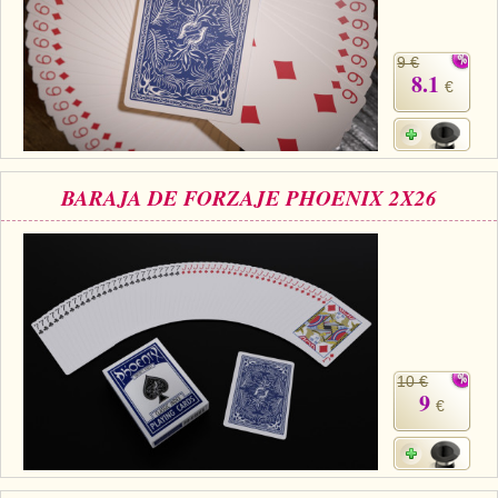
9 €
8.1
€
BARAJA DE FORZAJE PHOENIX 2X26
10 €
9
€