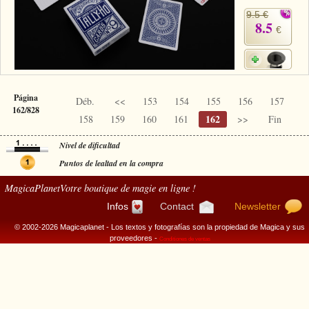
9.5 €
8.5
€
Página
Déb.
<<
153
154
155
156
157
162/828
162
158
159
160
161
>>
Fin
Nivel de dificultad
Puntos de lealtad en la compra
MagicaPlanet
Votre boutique de magie en ligne !
Infos
Contact
Newsletter
© 2002-2026 Magicaplanet - Los textos y fotografías son la propiedad de Magica y sus
proveedores -
Conditiones de ventas