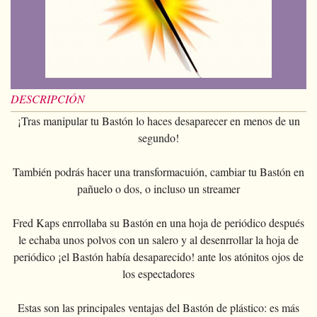
Magia con cartas
+
Ver todo
BROMAS
Bolas/Cargas
Cartas para manipulaccion
Naipes Fournier
Varios
D'lite
Magia con monedas
Magia con cartas
+
Ver todo
Carteras
DISFRACES
Naipe individual
Naipes Noc
Flores
Animales
Magia con monedas
Agua
Malabares
Ver todo
SUS CURSILLOS
Tarot
Naipes Phoenix
Bolsa de cambio
Ninos
Animales
Electricidad
Silvatos
Ninos
Naipes Tally-Ho
DESCRIPCIÓN
Aros chinos
Grandes ilusiones
Ninos
Explosion
Varios
Adultos
¡Tras manipular tu Bastón lo haces desaparecer en menos de un
Naipes TCC
Libros magicos
Salon/Escena
segundo!
Grandes ilusiones
Foto animada
Gafas
Naipes Theory11
Ventriloquia
Globos
Salon/Escena
Varios
Gorros
También podrás hacer una transformacuión, cambiar tu Bastón en
Naipes USPCC
Evasion
pañuelo o dos, o incluso un streamer
Paranormal
Globos
Accesorios
Naipes Fontaine
Muebles de escena
Varios
Paranormal
Fred Kaps enrrollaba su Bastón en una hoja de periódico después
Varios
le echaba unos polvos con un salero y al desenrrollar la hoja de
Varios
periódico ¡el Bastón había desaparecido! ante los atónitos ojos de
los espectadores
Estas son las principales ventajas del Bastón de plástico: es más