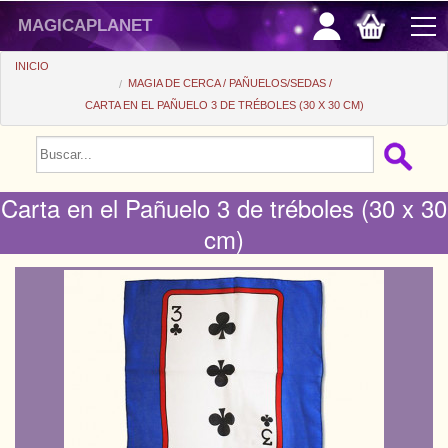
magicaplanet
INICIO
MAGIA DE CERCA
PAÑUELOS/SEDAS
CARTA EN EL PAÑUELO 3 DE TRÉBOLES (30 X 30 CM)
PROMOCIONES
VENTAS FLASH
Carta en el Pañuelo 3 de tréboles (30 x 30
REGALOS FIDELIDAD
cm)
COMPRA ASTUTA
+
PRINCIPIANTES
+
Ver todo
PRECIOS BARATOS
Trucos automaticos
+
Ver todo
ACCESORIOS
Accesorios
Magia de cerca
+
Ver todo
MONEDAS/BILLETES
Libros/DVDs
Salon/Escena
Consumibles
Ver todo