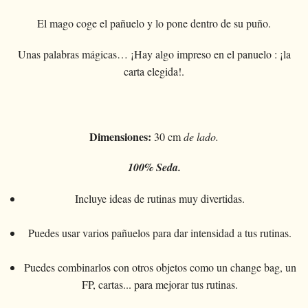
Magia con cartas
+
Ver todo
BROMAS
Bolas/Cargas
Cartas para manipulaccion
Naipes Fournier
Varios
D'lite
El mago coge el pañuelo y lo pone dentro de su puño.
Magia con monedas
Magia con cartas
+
Ver todo
Carteras
DISFRACES
Naipe individual
Naipes Noc
Flores
Unas palabras mágicas… ¡Hay algo impreso en el panuelo : ¡la
Animales
Magia con monedas
Agua
Malabares
Ver todo
SUS CURSILLOS
Tarot
Naipes Phoenix
carta elegida!.
Bolsa de cambio
Ninos
Animales
Electricidad
Silvatos
Ninos
Naipes Tally-Ho
Aros chinos
Grandes ilusiones
Ninos
Explosion
Varios
Adultos
Naipes TCC
Libros magicos
Salon/Escena
Grandes ilusiones
Dimensiones:
30 cm
de lado.
Foto animada
Gafas
Naipes Theory11
Ventriloquia
Globos
Salon/Escena
Varios
Gorros
100% Seda.
Naipes USPCC
Evasion
Paranormal
Globos
Accesorios
Naipes Fontaine
Incluye ideas de rutinas muy divertidas.
Muebles de escena
Varios
Paranormal
Varios
Puedes usar varios pañuelos para dar intensidad a tus rutinas.
Varios
Puedes combinarlos con otros objetos como un change bag, un
FP, cartas... para mejorar tus rutinas.