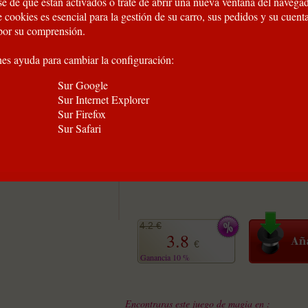
e de que están activados o trate de abrir una nueva ventana del navegad
 cookies es esencial para la gestión de su carro, sus pedidos y su cuent
por su comprensión.
nes ayuda para cambiar la configuración:
Sur Google
Sur Internet Explorer
Sur Firefox
Sur Safari
de fullerías y para
as.
4.2 €
3.8
€
Ganancia 10 %
Encontraras este juego de magia en :