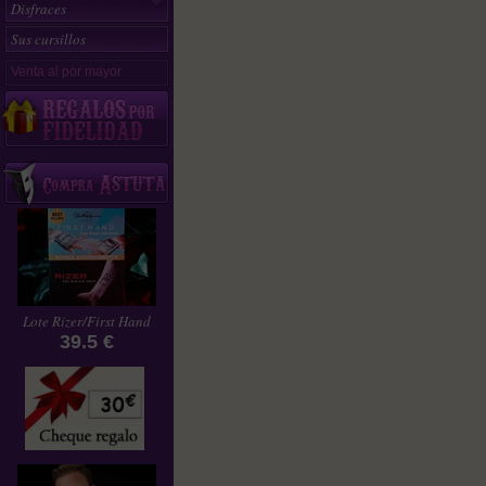
Disfraces
Sus cursillos
Venta al por mayor
Lote Rizer/First Hand
39.5 €