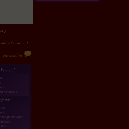
os y
 puntos ; Arenas del desierto Pro : kit completo = 120 puntos
Transforma tus puntos en d
Newsletter
 Personal
se
r
e !
a olvidada !
ofertas
nes
lash
e magia en vídeo
idelidad
stuta