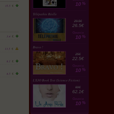
10
%
35.5
€
Télépathie Réelle
29.5€
26.5€
Ganancia
3.4
10
%
€
Bravo !
13.5
€
25€
22.5€
8.1
€
Ganancia
10
%
8.5
€
L'EJO Book Test (Science Fiction)
69€
62.1€
Ganancia
10
%