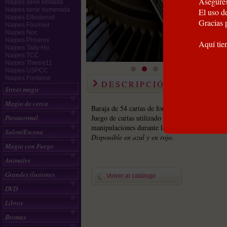
Asegúres
Naipes serie limitada
Naipes serie numerada
El uso de
Naipes Ellusionist
Gracias 
Naipes Fournier
Naipes Noc
Naipes Phoenix
Aquí tie
Naipes Tally-Ho
Naipes TCC
Naipes Theory11
Naipes USPCC
Naipes Fontaine
DESCRIPCIÓN
Street magic
Magia de cerca
Baraja de 54 cartas de formato poker.
Paranormal
Juego de cartas utilizado para demonstraciones 
manipulaciones durante las prestaciones escénic
Salon/Escena
Disponible en azul y en rojo.
Magia con Fuego
Animales
Grandes ilusiones
Volver al catálogo
DVD
Libros
Bromas