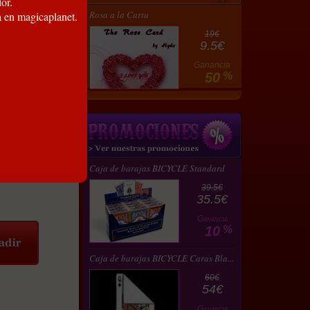
or.
Rosa a la Carta
a en magicaplanet.
19€
9.5€
Ganancia
50
%
Caja de barajas BICYCLE Standard
39.5€
35.5€
Ganancia
10
%
Caja de barajas BICYCLE Caras Bla...
60€
54€
Ganancia