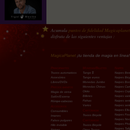
Acumula
puntos de fidelidad
Magicaplanet
disfruta de las siguientes ventajas :
MagicaPlanet
¡tu tienda de magia en línea!
Principiantes
Monedas/Billetes
Naipes
Trucos automaticos
Tango $
Naipes Be
Accesórios
Tango euros
Naipes Bicy
Libros/DVDs
Monedas Jumbo
Naipes Bo
Monedas Chinas
Naipes Car
Precios baratos
Okito
Naipes Co
Magia de cerca
Billetes
Naipes vari
Salón/Escena
Fichas
Naipes seri
Rómpe-cabezas
Varios
Naipes ser
Accesorios
Naipes Ellu
Cartomagia
Consumibles
Naipes Fou
Trucos Bicycle
Imanes
Naipes Noc
Cartomagia
Falsos pulgares
Naipes Pho
Hilo invisible
Trucos Bicycle
Naipes Tall
Naipes
Otros Trucos