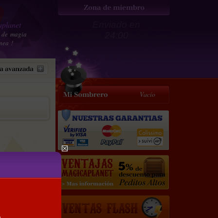
planet
Enviado en
 de magia
24:00
nea !
Vacío