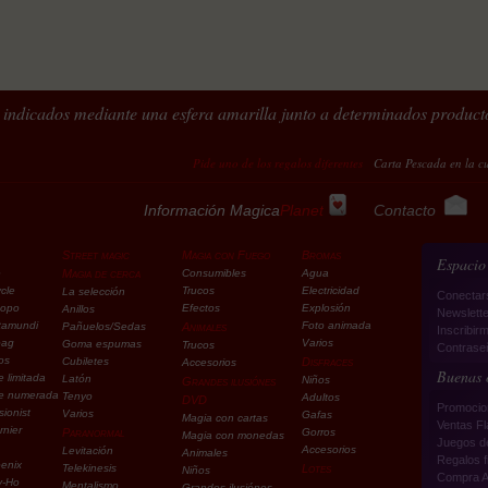
indicados mediante una esfera amarilla junto a determinados product
Pide uno de los regalos diferentes
Carta Pescada en la cuerda = 15
Información Magica
Planet
Contacto
Street magic
Magia con Fuego
Bromas
Espacio
e
Magia de cerca
Consumibles
Agua
cle
Trucos
Electricidad
La selección
Conectar
copo
Efectos
Explosión
Anillos
Newslette
tamundi
Foto animada
Pañuelos/Sedas
Animales
Inscribirm
pag
Varios
Goma espumas
Trucos
Contraseñ
os
Cubiletes
Disfraces
Accesorios
Buenas 
e limitada
Latón
Niños
Grandes ilusiónes
ie numerada
Tenyo
Adultos
DVD
Promocio
sionist
Varios
Gafas
Magia con cartas
Ventas F
rnier
Paranormal
Gorros
Magia con monedas
Juegos d
Accesorios
Levitación
Animales
Regalos f
enix
Telekinesis
Lotes
Niños
Compra A
y-Ho
Mentalismo
Grandes ilusiónes