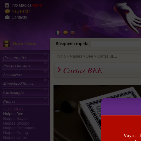
Info Magica
Planet
Newsletter
Contacto
Principiantes
Inicio
>
Naipes
Bee
Cartas BEE
Precios baratos
Cartas BEE
Accesorios
Monedas/Billetes
Cartomagia
Naipes
VER TODO
Naipes Bee
Naipes Bicycle
Naipes Bocopo
Naipes Cartamundi
Naipes Copag
Vaya ...
Naipes varios