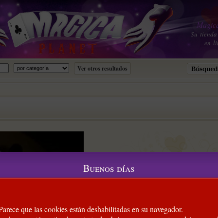
Magica
Su tienda
en li
Buenos días
 Parece que las cookies están deshabilitadas en su navegador.