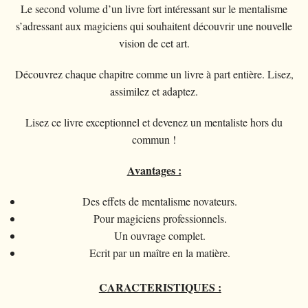
Magia con cartas
+
Ver todo
BROMAS
Bolas/Cargas
Le second volume d’un livre fort intéressant sur le mentalisme
Cartas para manipulaccion
Naipes Fournier
Varios
D'lite
s’adressant aux magiciens qui souhaitent découvrir une nouvelle
Magia con monedas
Magia con cartas
+
Ver todo
Carteras
DISFRACES
Naipe individual
Naipes Noc
vision de cet art.
Flores
Animales
Magia con monedas
Agua
Malabares
Ver todo
SUS CURSILLOS
Tarot
Naipes Phoenix
Bolsa de cambio
Découvrez chaque chapitre comme un livre à part entière. Lisez,
Ninos
Animales
Electricidad
Silvatos
Ninos
assimilez et adaptez.
Naipes Tally-Ho
Aros chinos
Grandes ilusiones
Ninos
Explosion
Varios
Adultos
Naipes TCC
Lisez ce livre exceptionnel et devenez un mentaliste hors du
Libros magicos
Salon/Escena
Grandes ilusiones
Foto animada
commun !
Gafas
Naipes Theory11
Ventriloquia
Globos
Salon/Escena
Varios
Gorros
Avantages :
Naipes USPCC
Evasion
Paranormal
Globos
Accesorios
Naipes Fontaine
Des effets de mentalisme novateurs.
Muebles de escena
Varios
Paranormal
Pour magiciens professionnels.
Varios
Un ouvrage complet.
Varios
Ecrit par un maître en la matière.
CARACTERISTIQUES :