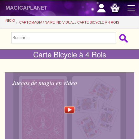
magicaplanet
INICIO
CARTOMAGIA
NAIPE INDIVIDUAL
CARTE BICYCLE À 4 ROIS
PROMOCIONES
VENTAS FLASH
Carte Bicycle à 4 Rois
REGALOS FIDELIDAD
COMPRA ASTUTA
Juegos de magia en vídeo
+
PRINCIPIANTES
+
Ver todo
PRECIOS BARATOS
Trucos automaticos
+
Ver todo
ACCESORIOS
Accesorios
Magia de cerca
+
Ver todo
MONEDAS/BILLETES
Libros/DVDs
Salon/Escena
Consumibles
Ver todo