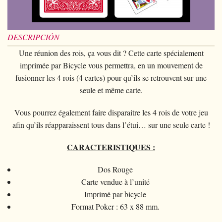
Magia con cartas
+
Ver todo
BROMAS
Bolas/Cargas
Cartas para manipulaccion
Naipes Fournier
Varios
D'lite
Magia con monedas
Magia con cartas
+
Ver todo
Carteras
DISFRACES
Naipe individual
Naipes Noc
Flores
DESCRIPCIÓN
Animales
Magia con monedas
Agua
Malabares
Ver todo
SUS CURSILLOS
Tarot
Naipes Phoenix
Bolsa de cambio
Une réunion des rois, ça vous dit ? Cette carte spécialement
Ninos
Animales
Electricidad
Silvatos
Ninos
imprimée par Bicycle vous permettra, en un mouvement de
Naipes Tally-Ho
Aros chinos
Grandes ilusiones
fusionner les 4 rois (4 cartes) pour qu’ils se retrouvent sur une
Ninos
Explosion
Varios
Adultos
Naipes TCC
seule et même carte.
Libros magicos
Salon/Escena
Grandes ilusiones
Foto animada
Gafas
Naipes Theory11
Ventriloquia
Vous pourrez également faire disparaitre les 4 rois de votre jeu
Globos
Salon/Escena
Varios
Gorros
Naipes USPCC
afin qu’ils réapparaissent tous dans l’étui… sur une seule carte !
Evasion
Paranormal
Globos
Accesorios
Naipes Fontaine
CARACTERISTIQUES :
Muebles de escena
Varios
Paranormal
Varios
Dos Rouge
Varios
Carte vendue à l’unité
Imprimé par bicycle
Format Poker : 63 x 88 mm.