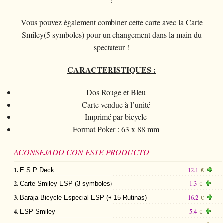
Magia con cartas
+
Ver todo
BROMAS
Bolas/Cargas
Cartas para manipulaccion
Naipes Fournier
Varios
D'lite
Magia con monedas
Magia con cartas
Vous pouvez également combiner cette carte avec la Carte
+
Ver todo
Carteras
DISFRACES
Naipe individual
Naipes Noc
Flores
Smiley(5 symboles) pour un changement dans la main du
Animales
Magia con monedas
Agua
Malabares
Ver todo
SUS CURSILLOS
Tarot
spectateur !
Naipes Phoenix
Bolsa de cambio
Ninos
Animales
Electricidad
Silvatos
Ninos
Naipes Tally-Ho
CARACTERISTIQUES :
Aros chinos
Grandes ilusiones
Ninos
Explosion
Varios
Adultos
Naipes TCC
Libros magicos
Dos Rouge et Bleu
Salon/Escena
Grandes ilusiones
Foto animada
Gafas
Carte vendue à l’unité
Naipes Theory11
Ventriloquia
Globos
Imprimé par bicycle
Salon/Escena
Varios
Gorros
Naipes USPCC
Format Poker : 63 x 88 mm
Evasion
Paranormal
Globos
Accesorios
Naipes Fontaine
Muebles de escena
ACONSEJADO CON ESTE PRODUCTO
Varios
Paranormal
Varios
1.
12.1
E.S.P Deck
€
Varios
2.
1.3
Carte Smiley ESP (3 symboles)
€
3.
16.2
Baraja Bicycle Especial ESP (+ 15 Rutinas)
€
4.
5.4
ESP Smiley
€