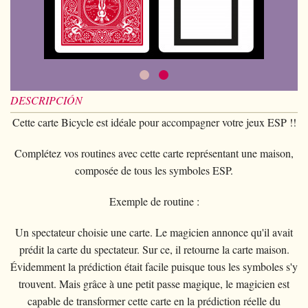
Magia con cartas
+
Ver todo
BROMAS
Bolas/Cargas
Cartas para manipulaccion
Naipes Fournier
Varios
D'lite
Magia con monedas
Magia con cartas
+
Ver todo
Carteras
DISFRACES
Naipe individual
Naipes Noc
Flores
Animales
Magia con monedas
Agua
Malabares
Ver todo
SUS CURSILLOS
Tarot
Naipes Phoenix
Bolsa de cambio
Ninos
Animales
Electricidad
Silvatos
Ninos
Naipes Tally-Ho
Aros chinos
DESCRIPCIÓN
Grandes ilusiones
Ninos
Explosion
Varios
Adultos
Naipes TCC
Cette carte Bicycle est idéale pour accompagner votre jeux ESP !!
Libros magicos
Salon/Escena
Grandes ilusiones
Foto animada
Gafas
Naipes Theory11
Ventriloquia
Complétez vos routines avec cette carte représentant une maison,
Globos
Salon/Escena
Varios
Gorros
composée de tous les symboles ESP.
Naipes USPCC
Evasion
Paranormal
Globos
Accesorios
Naipes Fontaine
Exemple de routine :
Muebles de escena
Varios
Paranormal
Varios
Un spectateur choisie une carte. Le magicien annonce qu'il avait
Varios
prédit la carte du spectateur. Sur ce, il retourne la carte maison.
Évidemment la prédiction était facile puisque tous les symboles s'y
trouvent. Mais grâce à une petit passe magique, le magicien est
capable de transformer cette carte en la prédiction réelle du