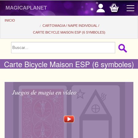
magicaplanet
INICIO
CARTOMAGIA
NAIPE INDIVIDUAL
CARTE BICYCLE MAISON ESP (6 SYMBOLES)
PROMOCIONES
VENTAS FLASH
Carte Bicycle Maison ESP (6 symboles)
REGALOS FIDELIDAD
COMPRA ASTUTA
+
PRINCIPIANTES
Juegos de magia en vídeo
+
Ver todo
PRECIOS BARATOS
Trucos automaticos
+
Ver todo
ACCESORIOS
Accesorios
Magia de cerca
+
Ver todo
MONEDAS/BILLETES
Libros/DVDs
Salon/Escena
Consumibles
Ver todo