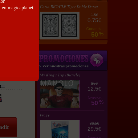
or.
Carta BICYCLE Tiger Doble Dorso
a en magicaplanet.
1.5€
0.75€
Ganancia
50
%
My King's Trip (Bicycle)
25€
12.5€
Ganancia
50
%
Frogy
36.5€
29.5€
Ganancia