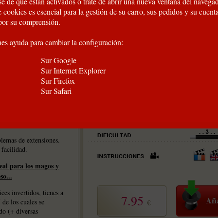
e de que están activados o trate de abrir una nueva ventana del navegad
 cookies es esencial para la gestión de su carro, sus pedidos y su cuent
por su comprensión.
nes ayuda para cambiar la configuración:
Sur Google
Sur Internet Explorer
Sur Firefox
Sur Safari
a baraja adecuada para
 la ideal para ti!
blemas de extensiones.
 facilidad.
deal para los magos y
so...
ces invertidos, tienes a
7.95
 de los cuales se
€
do (+ diversas