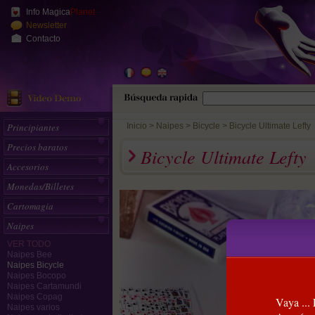
Info Magica
Planet
Newsletter
Contacto
Principiantes
Inicio
>
Naipes
Bicycle
Bicycle Ultimate Lefty
Precios baratos
Bicycle Ultimate Lefty
Accesorios
Monedas/Billetes
Cartomagia
Naipes
VER TODO
Naipes Bee
Naipes Bicycle
Naipes Bocopo
Naipes Cartamundi
Naipes Copag
Vaya ...
Naipes varios