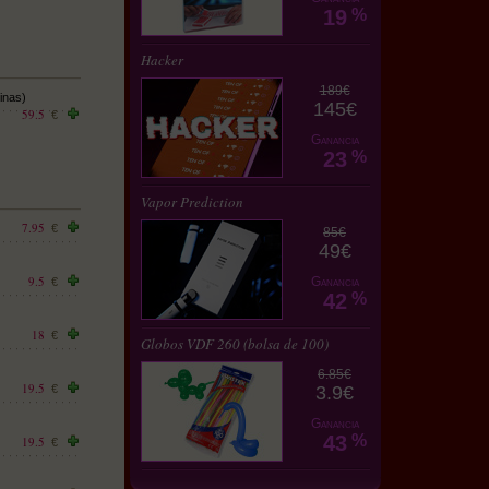
19
%
Hacker
189€
inas)
145€
59.5
€
Ganancia
23
%
Vapor Prediction
7.95
€
85€
49€
9.5
Ganancia
€
42
%
18
€
Globos VDF 260 (bolsa de 100)
6.85€
19.5
€
3.9€
Ganancia
43
%
19.5
€