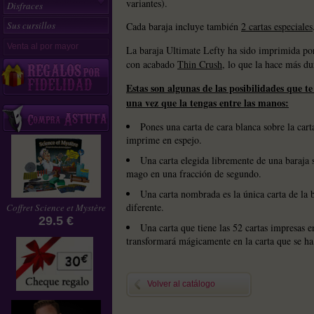
variantes).
Disfraces
Sus cursillos
Cada baraja incluye también
2 cartas especiales
Venta al por mayor
La baraja Ultimate Lefty ha sido imprimida p
con acabado
Thin Crush
, lo que la hace más du
Estas son algunas de las posibilidades que te
una vez que la tengas entre las manos:
Pones una carta de cara blanca sobre la cart
imprime en espejo.
Una carta elegida libremente de una baraja 
mago en una fracción de segundo.
Una carta nombrada es la única carta de la 
diferente.
Coffret Science et Mystère
29.5 €
Una carta que tiene las 52 cartas impresas en
transformará mágicamente en la carta que se ha
Características:
Baraja de 56 cartas (con dorso bicycle) i
Volver al catálogo
Disponible en dorso azul y rojo