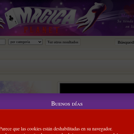
Magica
Su tienda
en li
Buenos días
 Parece que las cookies están deshabilitadas en su navegador.