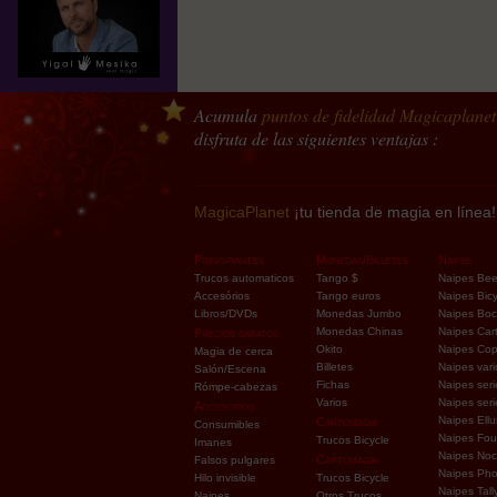
Incluye 2 cartas especiales
Con 7 rutinas (+ variantes) - explicadas en 
Incluye un tutorial de 1h40
Acumula
puntos de fidelidad
Magicaplanet
disfruta de las siguientes ventajas :
MagicaPlanet
¡tu tienda de magia en línea!
Principiantes
Monedas/Billetes
Naipes
Trucos automaticos
Tango $
Naipes Be
Accesórios
Tango euros
Naipes Bicy
Libros/DVDs
Monedas Jumbo
Naipes Bo
Monedas Chinas
Naipes Car
Precios baratos
Okito
Naipes Co
Magia de cerca
Billetes
Naipes vari
Salón/Escena
Fichas
Naipes seri
Rómpe-cabezas
Varios
Naipes ser
Accesorios
Naipes Ellu
Cartomagia
Consumibles
Naipes Fou
Trucos Bicycle
Imanes
Naipes Noc
Cartomagia
Falsos pulgares
Naipes Pho
Hilo invisible
Trucos Bicycle
Naipes Tall
Naipes
Otros Trucos