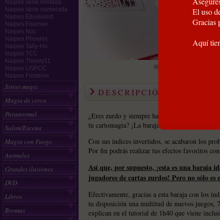
Asegúres
Naipes serie limitada
Naipes serie numerada
El uso de
Naipes Ellusionist
Gracias 
Naipes Fournier
Naipes Noc
Naipes Phoenix
Aquí tie
Naipes Tally-Ho
Naipes TCC
Naipes Theory11
Naipes USPCC
Naipes Fontaine
Street magic
DESCRIPCIÓN
Magia de cerca
Paranormal
¿Eres zurdo y siempre has soñado con tener un
tu cartomagia? ¡La baraja The Ultimate Lefty es
Salon/Escena
Con sus índices invertidos, se acabaron los pro
Magia con Fuego
Por fin podrás realizar tus efectos favoritos con
Animales
Así que, por supuesto, ¡esta es una baraja i
Grandes ilusiones
jugadores de cartas zurdos! Pero no sólo es e
DVD
Efectivamente, gracias a esta baraja con los índi
Libros
tu disposición una multitud de nuevos juegos, 7
Bromas
explican en el tutorial de 1h40 que viene inclui