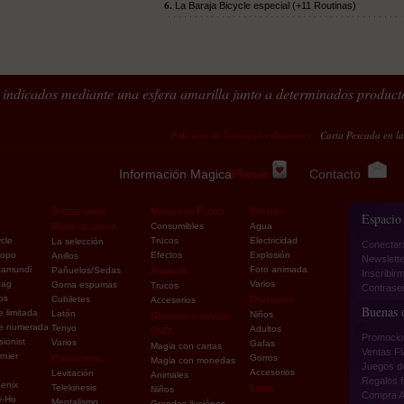
6.
La Baraja Bicycle especial (+11 Routinas)
francés
indicados mediante una esfera amarilla junto a determinados product
Pide uno de los regalos diferentes
Carta Pescada en la cuerda =
Información Magica
Planet
Contacto
Street magic
Magia con Fuego
Bromas
Espacio
e
Magia de cerca
Consumibles
Agua
cle
Trucos
Electricidad
La selección
Conectar
copo
Efectos
Explosión
Anillos
Newslette
tamundi
Foto animada
Pañuelos/Sedas
Animales
Inscribirm
pag
Varios
Goma espumas
Trucos
Contraseñ
os
Cubiletes
Disfraces
Accesorios
Buenas o
e limitada
Latón
Niños
Grandes ilusiónes
ie numerada
Tenyo
Adultos
DVD
Promocio
sionist
Varios
Gafas
Magia con cartas
Ventas F
rnier
Paranormal
Gorros
Magia con monedas
Juegos d
Accesorios
Levitación
Animales
Regalos f
enix
Telekinesis
Lotes
Niños
Compra A
y-Ho
Mentalismo
Grandes ilusiónes