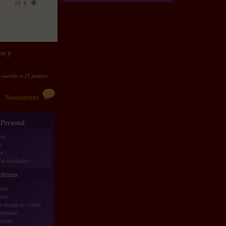
15
€
os y
 15 puntos ; Arenas del desierto Pro : kit completo = 120 puntos
Transforma tus puntos en
Newsletter
 Personal
se
r
e !
a olvidada !
fertas
nes
lash
e magia en vídeo
idelidad
stuta