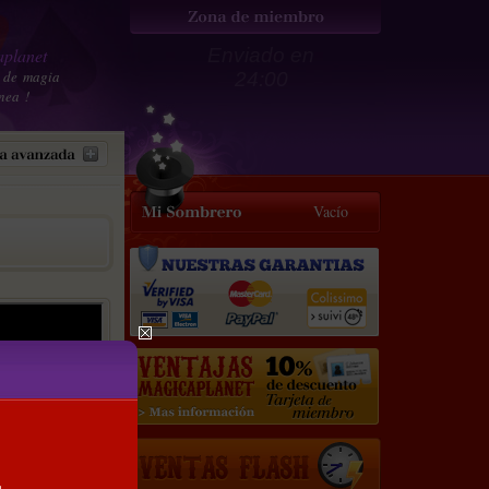
planet
Enviado en
 de magia
24:00
nea !
Vacío