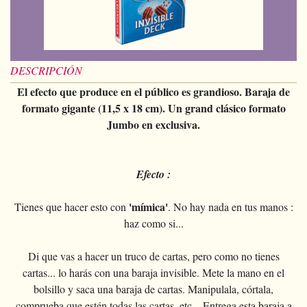
Magia con cartas
+
Ver todo
BROMAS
Bolas/Cargas
Cartas para manipulaccion
Naipes Fournier
Varios
D'lite
Magia con monedas
Magia con cartas
+
Ver todo
Carteras
DISFRACES
Naipe individual
Naipes Noc
Flores
Animales
Magia con monedas
Agua
Malabares
Ver todo
SUS CURSILLOS
Tarot
Naipes Phoenix
DESCRIPCIÓN
Bolsa de cambio
Ninos
Animales
Electricidad
Silvatos
Ninos
El efecto que produce en el público es grandioso. Baraja de
Naipes Tally-Ho
Aros chinos
Grandes ilusiones
formato gigante (11,5 x 18 cm). Un grand clásico formato
Ninos
Explosion
Varios
Adultos
Naipes TCC
Jumbo en exclusiva.
Libros magicos
Salon/Escena
Grandes ilusiones
Foto animada
Gafas
Naipes Theory11
Ventriloquia
Globos
Salon/Escena
Varios
Gorros
Naipes USPCC
Efecto :
Evasion
Paranormal
Globos
Accesorios
Naipes Fontaine
Muebles de escena
'mímica'
Tienes que hacer esto con
. No hay nada en tus manos :
Varios
Paranormal
haz como si...
Varios
Varios
Di que vas a hacer un truco de cartas, pero como no tienes
cartas... lo harás con una baraja invisible. Mete la mano en el
bolsillo y saca una baraja de cartas. Manipulala, córtala,
comprueba que estén todas las cartas, etc... Entrega esta baraja a